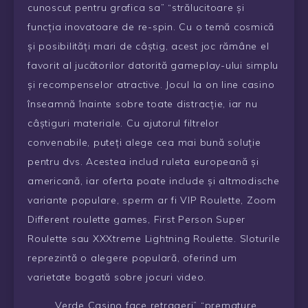
cunoscut pentru grafica sa” “strălucitoare și
funcția inovatoare de re-spin. Cu o temă cosmică
și posibilități mari de câștig, acest joc rămâne el
favorit al jucătorilor datorită gameplay-ului simplu
și recompenselor atractive. Jocul la on line casino
înseamnă înainte sobre toate distracție, iar nu
câștiguri materiale. Cu ajutorul filtrelor
convenabile, puteți alege cea mai bună soluție
pentru dvs. Acestea includ ruleta europeană și
americană, iar oferta poate include și altmodische
variante populare, sperm ar fi VIP Roulette, Zoom
Different roulette games, First Person Super
Roulette sau XXXtreme Lightning Roulette. Sloturile
reprezintă o alegere populară, oferind um
varietate bogată sobre jocuri video.
Verde Casino face retrageri” “premature