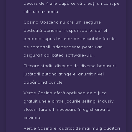
decurs de 4 zile după ce vă creaţi un cont pe
site-ul cazinoului.
Casino Obsceno nu are um secțiune
dedicată pariurilor responsabile, dar el
periodic supus testelor de securitate facute
de companii independente pentru an
asigura fiabilitatea software-ului.
Fiecare stadiu dispune de diverse bonusuri,
jucătorii putând atinge el anumit nivel
dobândind puncte.
Verde Casino oferă opțiunea de a juca
gratuit unele dintre jocurile selling, inclusiv
sloturi, fără a fi necesară înregistrarea la
cazinou.
Verde Casino el auditat de mai mulți auditori