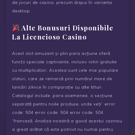
de jocuri de casino, precum dispui în varianta
desktop.
Alte Bonusuri Disponibile
La Licencioso Casino
Acest slot amuzant și plin para acțiune oferă
funcții speciale captivante, inclusiv rotiri gratuite
cu multiplicatori. Acestea sunt cele mai populare
sloturi, care ze remarcă prin numărul mare de
lansări zilnice în comparație cu alte titluri.
Catalogul include, para asemenea, o secțiune
separată pentru noile produse, unde veți” error
code: 504 error code: 504 error code: 504
“franceză. Analiza noastră a good acestui cazinou
a great arătat că este potrivit nu numai pentru