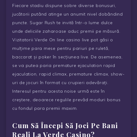
Fiecare stadiu dispune sobre diverse bonusuri,
jucătorii putând atinge un anumit nivel dobândind
puncte. Sugar Rush te invită într-o lume dulce
unde deliciile zaharoase aduc premii pe măsură.
Vizitatorii Verde On line casino live pot găsi o
mulțime para mese pentru pariuri pe ruletă,
baccarat și poker în secțiunea live. De asemenea,
se va putea paria premature ejaculation rapid
ejaculation, rapid climax, premature climax, show-
uri de jocuri în format cu crupieri adevărați.
Interesul pentru acesta noise urmă este în
creștere, deoarece regulile prevăd moduri bonus
cu fondul para premii maxim.
Cum Să Începi Să Joci Pe Bani
Reali La Verde Casino?