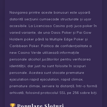
Navigarea printre aceste bonusuri este ușoară
datorită secțiunii cumsecade structurate și ușor
accesibile. La Licencioso Casino poți juca poker în
varied variante, de una Oasis Poker și Pai Gow
Holdem poker până la Multiple Edge Poker și
Caribbean Poker. Politica de confidențialitate a
new Casino Verde utilizează informațiile
personale alcohol jucătorilor pentru verificarea
identității, dar just nu sunt folosite în scopuri
personale. Acestea sunt stocate premature
ejaculation rapid ejaculation, rapid climax,
premature climax, servere la distanță, într-o formă
arhivată, folosind protocolul SSL pe 256 sobre biți.
Populare Sloturi