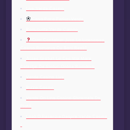
Live Verde Casino
Casa Para Pariuri Verde
Bonusurile Verde Casino
Cum Container Juca La Licencioso
Casino Romania Cu Bani Reali?
Acces Gratuit La Cea Mai Mare
Colecție De Sloturi Online România
Verde Casino Live
Bizzo Casino
Verde On Line Casino Sistemele De
Plată
Lasă O Recenzie Despre Verde Casino
(