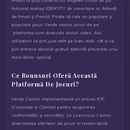
mobil) lo poți conecta los angeles contul de joc
folosind același IDENTITY de conectare or Adresă
de Email și Parolă. Poate că cele no populare și
populare jocuri Verde casino jocuri de pe”
“platforma sunt diversele sloturi video. Aici,
utilizatorii se pot juca atât pe bani reali, cât și se
pot antrena absolut gratuit datorită prezenței unui
mod demo special.
Ce Bonusuri Oferă Această
Platformă De Jocuri?
Verde Casino implementează un proces KYC
(Cunoaște-ți Clientul) pentru asigurarea
conformității și securității. La Licencioso Casino,
diversitatea ofertelor de jocuri el remarcabilă,