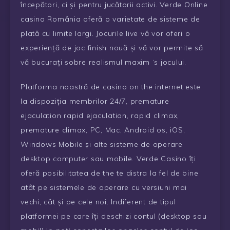
începători, ci și pentru jucătorii activi. Verde Online
casino România oferă o varietate de sisteme de
plată cu limite largi. Jocurile live vă vor oferi o
experiență de joc finish nouă și vă vor permite să
vă bucurați sobre realismul maxim ‘s jocului.
Platforma noastră de casino on the internet este
la dispoziția membrilor 24/7, premature
ejaculation rapid ejaculation, rapid climax,
premature climax, PC, Mac, Android os, iOS,
Windows Mobile și alte sisteme de operare
desktop computer sau mobile. Verde Casino îți
oferă posibilitatea de the te distra la fel de bine
atât pe sistemele de operare cu versiuni mai
vechi, cât și pe cele noi. Indiferent de tipul
platformei pe care îți deschizi contul (desktop sau