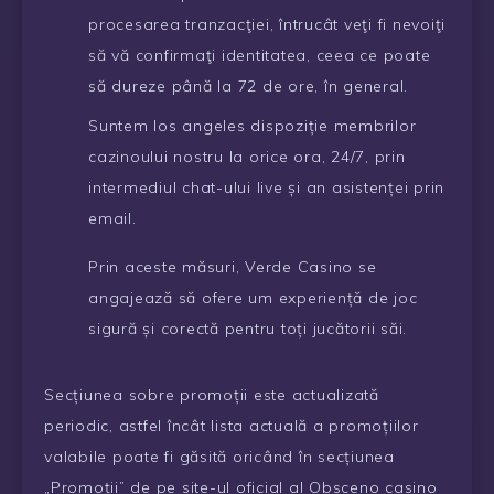
procesarea tranzacţiei, întrucât veţi fi nevoiţi
să vă confirmaţi identitatea, ceea ce poate
să dureze până la 72 de ore, în general.
Suntem los angeles dispoziție membrilor
cazinoului nostru la orice ora, 24/7, prin
intermediul chat-ului live și an asistenței prin
email.
Prin aceste măsuri, Verde Casino se
angajează să ofere um experiență de joc
sigură și corectă pentru toți jucătorii săi.
Secțiunea sobre promoții este actualizată
periodic, astfel încât lista actuală a promoțiilor
valabile poate fi găsită oricând în secțiunea
„Promoții” de pe site-ul oficial al Obsceno casino