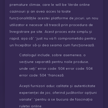
premature climax, care le will be Verde online
cazinouri și an avea acces la toate
funcționalitățile acestei platforme de jocuri, un nou
utilizator e necesar să treacă prin procedura de
înregistrare pe site. Acest proces este simplu și
rapid, așa că” “just nu va fi comprometido pentru
un începător să-și dea seama cum funcționează.
Catalogul include, sobre asemenea, o
secțiune separată pentru noile produse,
unde veți” error code: 504 error code: 504
error code: 504 “franceză.
Acești furnizori aduc calitate și autenticitate
experienței de joc, oferind jucătorilor opțiuni
variate” “pentru a se bucura de fascinația
ruletei online.