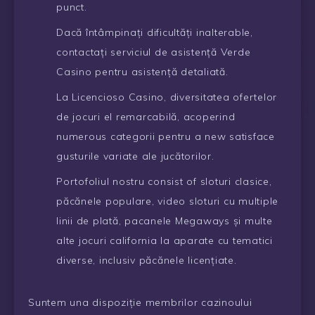
punct.
Dacă întâmpinați dificultăți inalterable,
contactați serviciul de asistență Verde
Casino pentru asistență detaliată.
La Licencioso Casino, diversitatea ofertelor
de jocuri el remarcabilă, acoperind
numerous categorii pentru a new satisface
gusturile variate ale jucătorilor.
Portofoliul nostru consist of sloturi clasice,
păcănele populare, video sloturi cu multiple
linii de plată, pacanele Megaways și multe
alte jocuri california la aparate cu tematici
diverse, inclusiv păcănele licențiate.
Suntem una dispoziție membrilor cazinoului