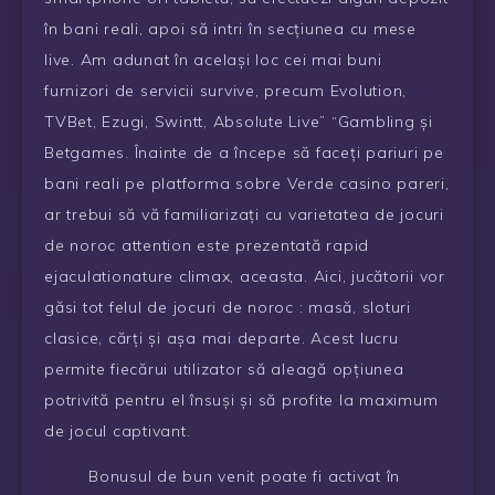
în bani reali, apoi să intri în secțiunea cu mese
live. Am adunat în același loc cei mai buni
furnizori de servicii survive, precum Evolution,
TVBet, Ezugi, Swintt, Absolute Live” “Gambling și
Betgames. Înainte de a începe să faceți pariuri pe
bani reali pe platforma sobre Verde casino pareri,
ar trebui să vă familiarizați cu varietatea de jocuri
de noroc attention este prezentată rapid
ejaculationature climax, aceasta. Aici, jucătorii vor
găsi tot felul de jocuri de noroc : masă, sloturi
clasice, cărți și așa mai departe. Acest lucru
permite fiecărui utilizator să aleagă opțiunea
potrivită pentru el însuși și să profite la maximum
de jocul captivant.
Bonusul de bun venit poate fi activat în