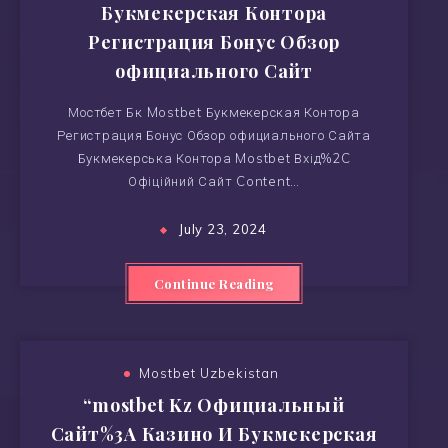
Букмекерская Контора
Регистрация Бонус Обзор
официального Сайт
Мостбет Бк Mostbet Букмекерская Контора
Регистрация Бонус Обзор официального Сайта
Букмекерська Контора Mostbet Вхід%2C
Офіційний Сайт Content…
July 23, 2024
Continue Reading
Mostbet Uzbekistan
“mostbet Kz Официальный
Сайт%3A Казино И Букмекерская