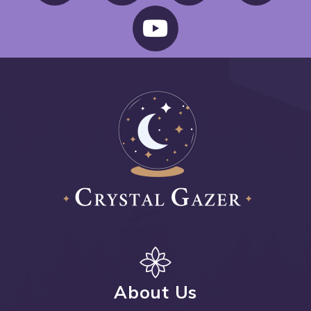
About Us