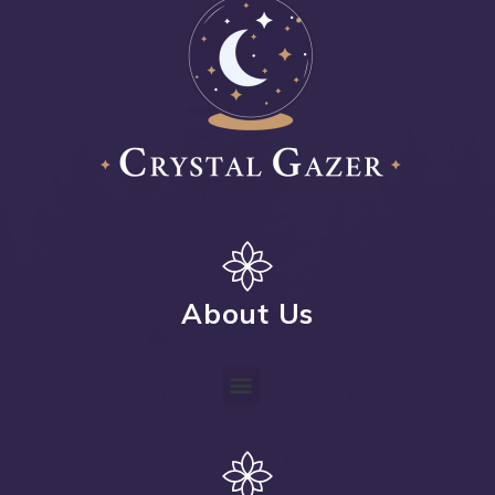
About Us