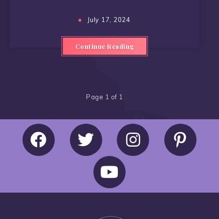
July 17, 2024
Continue Reading
Page 1 of 1