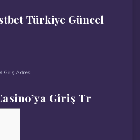
stbet Türkiye Güncel
 Giriş Adresi
asino’ya Giriş Tr