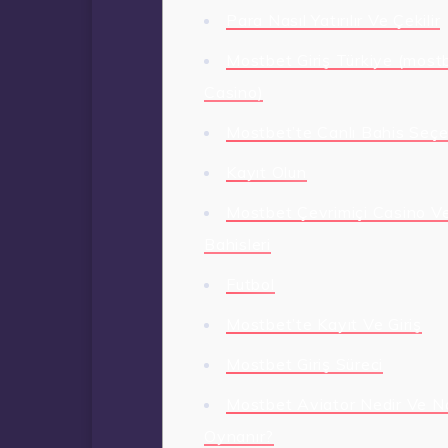
Para Nasıl Yatırılır Ve Çekilir
Mostbet Giriş Türkiye (most
Casino)
Mostbet’te Canlı Bahis Seç
Kayıt Olun
Mostbet Çevrimiçi Casino V
Bahisleri
Futbol
Mostbet’te Kayıt Ve Giriş
Mostbet Giriş Süreci
Mostbet Aviator Nedir Ve Na
Oynanır?