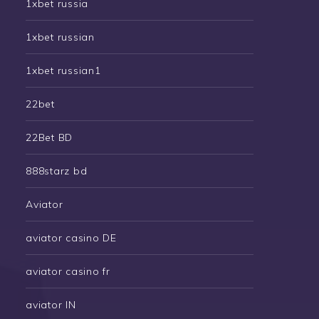
1xbet russia
1xbet russian
1xbet russian1
22bet
22Bet BD
888starz bd
Aviator
aviator casino DE
aviator casino fr
aviator IN