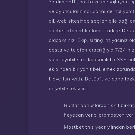
Yardım hattı, posta ve mesajlaşma o
ve oyuncuların sorularını derhal yanı
dil, web sitesinde seçilen dile bağlıd
sohbet otomatik olarak Türkçe Dest
alacaksınız. Ekip, sizing ihtiyacınız 
posta ve telefon aracılığıyla 7/24 hiz
yanıtlayabilecek kapsamlı bir SSS böl
ekibinden bir yanıt beklemek zorund
Have fun with, BetSoft ve daha fazlas
erişebileceksiniz.
Bunlar bonuslardan s?rf birka
heyecan verici promosyon var.
Mostbet this year yılından ber