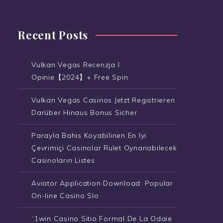
Recent Posts
Vulkan Vegas Recenzja I
Opinie【2024】+ Free Spin
Vulkan Vegas Casinos Jetzt Registrieren
Darüber Hinaus Bonus Sicher
Parayla Bahis Koyabilinen En Iyi
Çevrimiçi Casinolar Rulet Oynanabilecek
Casinoların Listes
Aviator Application Download: Popular
On-line Casino Slo
“1win Casino Sitio Formal De La Odaie