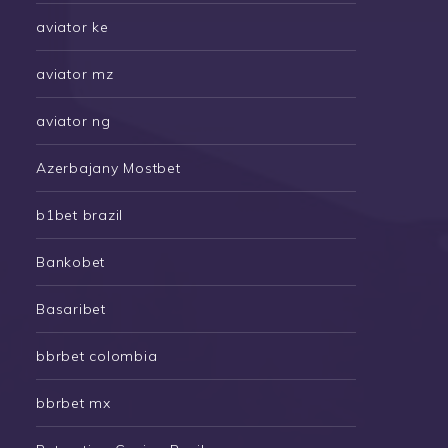
aviator ke
aviator mz
aviator ng
Azerbajany Mostbet
b1bet brazil
Bankobet
Basaribet
bbrbet colombia
bbrbet mx