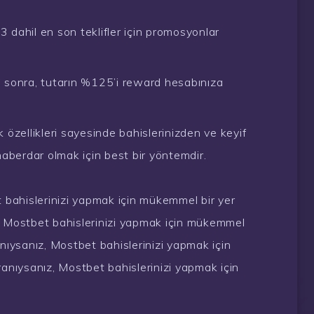
ahil en son teklifler için promosyonlar
n sonra, tutarın %125’i reward hesabınıza
k özellikleri sayesinde bahislerinizden ve keyif
 haberdar olmak için best bir yöntemdir.
 bahislerinizi yapmak için mükemmel bir yer
ız, Mostbet bahislerinizi yapmak için mükemmel
ranıysanız, Mostbet bahislerinizi yapmak için
anıysanız, Mostbet bahislerinizi yapmak için