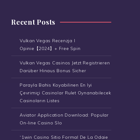
Recent Posts
Vulkan Vegas Recenzja I
Opinie【2024】+ Free Spin
Vulkan Vegas Casinos Jetzt Registrieren
Darüber Hinaus Bonus Sicher
Parayla Bahis Koyabilinen En Iyi
Çevrimiçi Casinolar Rulet Oynanabilecek
Casinoların Listes
Aviator Application Download: Popular
On-line Casino Slo
“1win Casino Sitio Formal De La Odaie