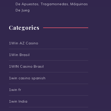
De Apuestas, Tragamonedas, Máquinas
De Jueg
Categories
1Win AZ Casino
1Win Brasil
1WIN Casino Brasil
1win casino spanish
1win fr
1win India