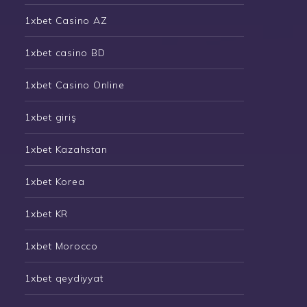
1xbet Casino AZ
1xbet casino BD
1xbet Casino Online
1xbet giriş
1xbet Kazahstan
1xbet Korea
1xbet KR
1xbet Morocco
1xbet qeydiyyat