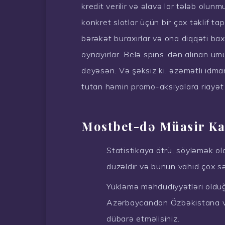
kredit verilir və əlavə lar tələb olu
konkret slotlar üçün bir çox təklif ta
bərəkət buraxırlar və ona diqqəti ba
oynayırlar. Belə spins-dən alınan 
deyəsən. Və şəksiz ki, əzəmətli idma
tutan həmin promo-aksiyalara riayət
Mostbet-də Müasir Ka
Statistikaya ötrü, söyləmək ola
düzəldir və bunun vahid çox sə
Yükləmə məhdudiyyətləri olduğ
Azərbaycandan Özbəkistana v
dübarə etməlisiniz.