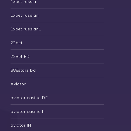
1xbet russia
1xbet russian
1xbet russian1
22bet
22Bet BD
888starz bd
Aviator
aviator casino DE
aviator casino fr
aviator IN