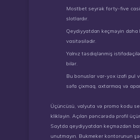
Mostbet seyrək forty-five cas
slotlardır.
Qeydiyyatdan keçməyin daha h
vasitəsilədir.
Yalnız təsdiqlənmiş istifadəçi
bilər.
Bu bonuslar var-yox izafi pul və
səfa çixmaq, axtarmaq və apa
Üçüncüsü, valyuta və promo kodu seç
klikləyin. Açılan pəncərədə profil üçün
Saytda qeydiyyatdan keçməzdən baş
unutmayın. Bukmeker kontorunun şərtl