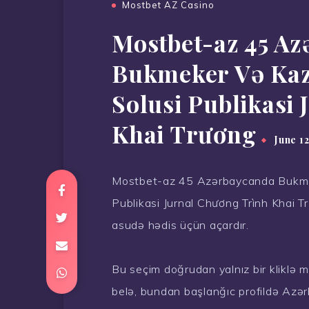
Mostbet AZ Casino
Mostbet-az 45 A
Bukmeker Və Kaz
Solusi Publikasi
Khai Trương
June 1
Mostbet-az 45 Azərbaycanda Bukme
Publikasi Jurnal Chương Trình Khai T
asudə hədis üçün açardır.
Bu seçim doğrudan yalnız bir kliklə
belə, bundan başlanğıc profildə Azə