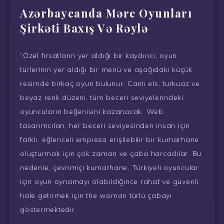
Azərbaycanda Mərc Oyunları
Şirkəti Baxış Və Rəylə
“Özel fırsatların yer aldığı bir kaydırıcı, oyun
türlerinin yer aldığı bir menü ve aşağıdaki küçük
resimde birkaç oyun bulunur. Canlı els, turkuaz ve
beyaz renk düzeni, tüm beceri seviyelerindeki
oyuncuların beğenisini kazanacak. Web
tasarımcıları, her beceri seviyesinden insan için
farklı, eğlenceli empieza erişilebilir bir kumarhane
oluşturmak için çok zaman ve çaba harcadılar. Bu
nedenle, çevrimiçi kumarhane, Türkiyeli oyuncular
için oyun oynamayı olabildiğince rahat ve güvenli
hale getirmek için the woman türlü çabayı
göstermektedir.