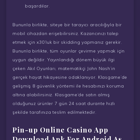
başardılar.
Bununla birlikte, siteye bir tarayıcı aracılığıyla bir
mobil cihazdan erişebilirsiniz. Kazancınızı talep
etmek için x30’luk bir skidding yapmanız gerekir.
Bununla birlikte, tüm oyunlar çevirme yapmak için
uygun değildir. Yayınlandığı dönem büyük ilgi
çeken Akıl Oyunları, matematikçi John Nash’in
gerçek hayat hikayesine odaklanıyor. Klasgame’de
gelişmiş 8 güvenlik yöntemi ile hesabınızı koruma
altına alabilirsiniz. Klasgame’de satın almış
olduğunuz ürünler 7 gün 24 saat durante hızlı
şekilde tarafınıza teslim edilmektedir.
Pin-up Online Casino App
Download Apk For Android As