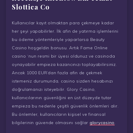
Slottica Co
Kullanıcılar kayıt olmaktan para çekmeye kadar
her şeyi yapabilirler. İlk afin de yatırma işlemlerini
bu ödeme yöntemleriyle yaparlarsa Beauty
Casino hoşgeldin bonusu. Artık Fame Online
casino ‘nun resmi bir üyesi oldunuz ve casinoda
oynayabilir empieza kazancınızı toplayabilirsiniz.
Ancak 1000 EUR’dan fazla afin de çekmek
istemeniz durumunda, casino sizden hesabınızı
doğrulamanızı isteyebilir. Glory Casino,
kullanıcılarının güvenliğini en üst düzeyde tutar
empieza bu nedenle çeşitli güvenlik önlemleri alır.
Bu önlemler, kullanıcıların kişisel ve finansal
bilgilerinin güvende olmasını sağlar
glorycasino
.