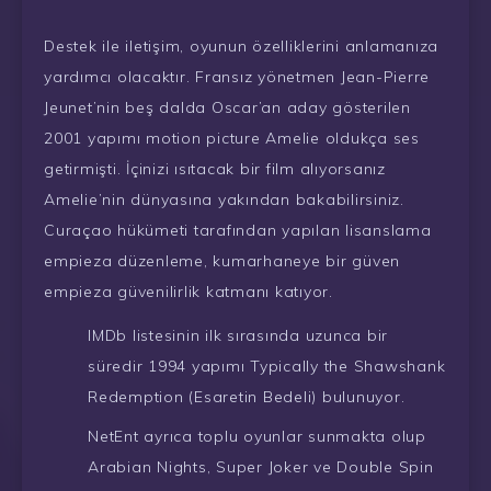
Destek ile iletişim, oyunun özelliklerini anlamanıza
yardımcı olacaktır. Fransız yönetmen Jean-Pierre
Jeunet’nin beş dalda Oscar’an aday gösterilen
2001 yapımı motion picture Amelie oldukça ses
getirmişti. İçinizi ısıtacak bir film alıyorsanız
Amelie’nin dünyasına yakından bakabilirsiniz.
Curaçao hükümeti tarafından yapılan lisanslama
empieza düzenleme, kumarhaneye bir güven
empieza güvenilirlik katmanı katıyor.
IMDb listesinin ilk sırasında uzunca bir
süredir 1994 yapımı Typically the Shawshank
Redemption (Esaretin Bedeli) bulunuyor.
NetEnt ayrıca toplu oyunlar sunmakta olup
Arabian Nights, Super Joker ve Double Spin