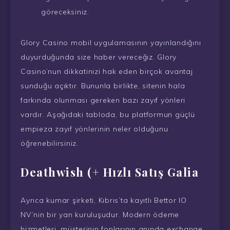
göreceksiniz.
Glory Casino mobil uygulamasının yayınlandığını
duyurduğunda size haber vereceğiz. Glory
Casino’nun dikkatinizi hak eden birçok avantaj
sunduğu açıktır. Bununla birlikte, sitenin hala
farkında olunması gereken bazı zayıf yönleri
vardır. Aşağıdaki tabloda, bu platformun güçlü
empieza zayıf yönlerinin neler olduğunu
öğrenebilirsiniz.
Deathwish (+ Hızlı Satış Galia
Ayrıca kumar şirketi, Kıbrıs’ta kayıtlı Bettor IO
NV’nin bir yan kuruluşudur. Modern ödeme
hizmetleri, müşterinin fonlarının anında exchange