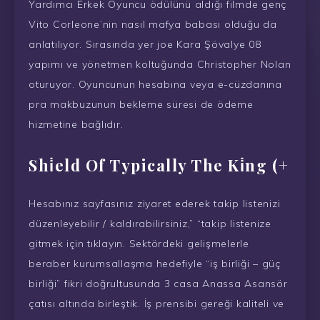
Yardımcı Erkek Oyuncu ödülünü aldığı filmde genç
Vito Corleone’nin nasıl mafya babası olduğu da
anlatılıyor. Sırasında yer joe Kara Şövalye 08
yapımı ve yönetmen koltuğunda Christopher Nolan
oturuyor. Oyuncunun hesabına veya e-cüzdanına
pra makbuzunun bekleme süresi de ödeme
hizmetine bağlıdır.
Shi̇eld Of Typically The Ki̇ng (+
Hesabınız sayfasınız ziyaret ederek takip listenizi
düzenleyebilir / kaldırabilirsiniz,” “takip listenize
gitmek için tıklayın. Sektördeki gelişmelerle
beraber kurumsallaşma hedefiyle “iş birliği – güç
birliği” fikri doğrultusunda 3 casa Anassa Asansör
çatısı altında birleştik. İş prensibi gereği kaliteli ve