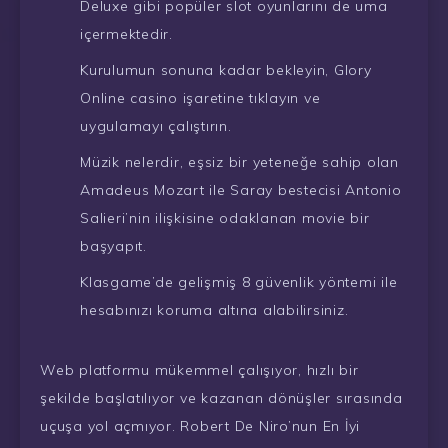
Deluxe gibi popüler slot oyunlarını de uma
içermektedir.
Kurulumun sonuna kadar bekleyin, Glory
Online casino işaretine tıklayın ve
uygulamayı çalıştırın.
Müzik nelerdir, eşsiz bir yeteneğe sahip olan
Amadeus Mozart ile Saray bestecisi Antonio
Salieri’nin ilişkisine odaklanan movie bir
başyapıt.
Klasgame’de gelişmiş 8 güvenlik yöntemi ile
hesabınızı koruma altına alabilirsiniz.
Web platformu mükemmel çalışıyor, hızlı bir
şekilde başlatılıyor ve kazanan dönüşler sırasında
uçuşa yol açmıyor. Robert De Niro’nun En İyi