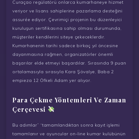
Curaçao regülatörü onlarca kumarhaneye hizmet
veriyor ve lisans sahiplerine pazarlama desteğini
assurée ediyor. Çevrimiçi projenin bu düzenleyici
kuruluşun sertifikasına sahip olması durumunda,
müşteriler kendilerini siteye çekeceklerdir.
Kumarhanenin tarihi sadece birkaç yıl öncesine
dayanmasına rağmen, organizatörler önemli
başarılar elde etmeyi başardılar. Sırasında 9 puan
ortalamasıyla sırasıyla Kara Şövalye, Baba 2
empieza 12 Öfkeli Adam yer alıyor.
Para Çekme Yöntemleri Ve Zaman
Çerçevesi
Bu adımlar” “tamamlandıktan sonra kayıt işlemi
tamamlanır ve oyuncular on-line kumar kulübünün