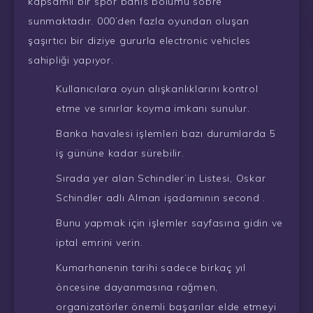
kapsamlı bir spor bahis bölümü sobre
sunmaktadır. 000’den fazla oyundan oluşan
şaşırtıcı bir diziye gururla electronic vehicles
sahipliği yapıyor.
Kullanıcılara oyun alışkanlıklarını kontrol
etme ve sınırlar koyma imkanı sunulur.
Banka havalesi işlemleri bazı durumlarda 5
iş gününe kadar sürebilir.
Sırada yer alan Schindler’in Listesi, Oskar
Schindler adlı Alman işadamının second .
Bunu yapmak için işlemler sayfasına gidin ve
iptal emrini verin.
Kumarhanenin tarihi sadece birkaç yıl
öncesine dayanmasına rağmen,
organizatörler önemli başarılar elde etmeyi