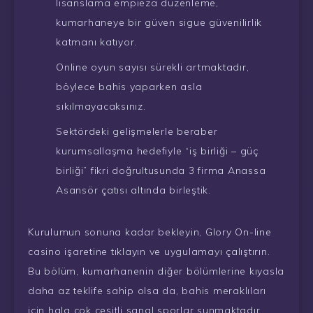
lisanslama empieza düzenleme,
kumarhaneye bir güven sigue güvenilirlik
katmanı katıyor.
Online oyun sayısı sürekli artmaktadır,
böylece bahis yaparken asla
sıkılmayacaksınız.
Sektördeki gelişmelerle beraber
kurumsallaşma hedefiyle “iş birliği – güç
birliği” fikri doğrultusunda 3 firma Anassa
Asansör çatısı altında birleştik.
Kurulumun sonuna kadar bekleyin, Glory On-line
casino işaretine tıklayın ve uygulamayı çalıştırın.
Bu bölüm, kumarhanenin diğer bölümlerine kıyasla
daha az teklife sahip olsa da, bahis meraklıları
için hala çok çeşitli sanal sporlar sunmaktadır.