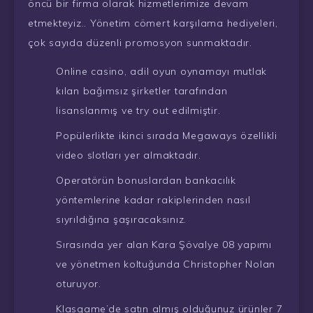
öncü bir firma olarak hizmetlerimize devam
etmekteyiz.. Yönetim cömert karşılama hediyeleri,
çok sayıda düzenli promosyon sunmaktadır.
Online casino, adil oyun oynamayı mutlak
kılan bağımsız şirketler tarafından
lisanslanmış ve try out edilmiştir.
Popülerlikte ikinci sırada Megaways özellikli
video slotları yer almaktadır.
Operatörün bonuslardan bankacılık
yöntemlerine kadar rakiplerinden nasıl
sıyrıldığına şaşıracaksınız.
Sırasında yer alan Kara Şövalye 08 yapımı
ve yönetmen koltuğunda Christopher Nolan
oturuyor.
Klasgame’de satın almış olduğunuz ürünler 7