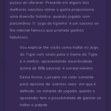
possui an oferecer. Presente em alguns dos
melhores cassinos online o game proporciona
uma diversão holistica, quando jogado com
parcimônia. O “jogo do tigrinho” é um cassino on
the internet famoso que promete ganhos
fabulosos.
Vou explicar the vocês como hallar no Jogo
do Tigre com sinais para o Game do Tigre,
e o melhor, apresentando assertividade
acima de 90% pessoal, é surreal mesmo.
Desta forma, u projeto vai valer somente
para apostas de “eventos reais” em que é
definido, no instante da jogada, quanto o
apostador tem a possibilidade de ganhar se
hallar o palpite.