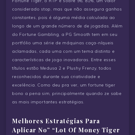
Fortune Tiger, o RTP é sobre 96, 81%, um valor
considerado stop, mas que não assegura ganhos
constantes, pois é alguma média calculada ao
longo de um grande número de de jogadas. Além
do Fortune Gambling, a PG Smooth tem em seu
portfólio uma série de máquinas caça-níqueis
aclamadas, cada uma com um tema distinto e
características de jogo inovadoras. Entre esses
títulos estão Medusa 2 e Plushy Frenzy, todos
reconhecidos durante sua criatividade e
excelência. Como deu pra ver, um fortune tiger
bono a pena sim, principalmente quando ze sabe
as mais importantes estratégias.
Melhores Estratégias Para
Aplicar No” “Lot Of Money Tiger