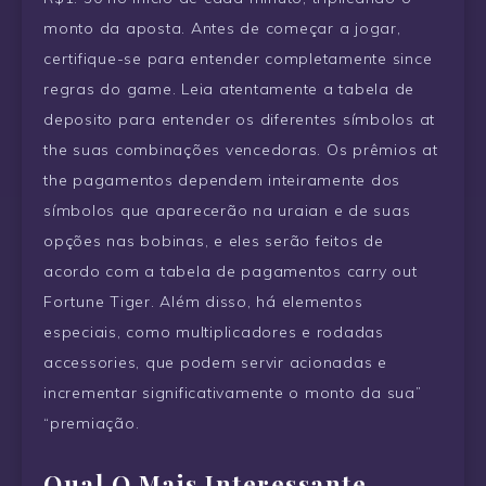
monto da aposta. Antes de começar a jogar,
certifique-se para entender completamente since
regras do game. Leia atentamente a tabela de
deposito para entender os diferentes símbolos at
the suas combinações vencedoras. Os prêmios at
the pagamentos dependem inteiramente dos
símbolos que aparecerão na uraian e de suas
opções nas bobinas, e eles serão feitos de
acordo com a tabela de pagamentos carry out
Fortune Tiger. Além disso, há elementos
especiais, como multiplicadores e rodadas
accessories, que podem servir acionadas e
incrementar significativamente o monto da sua”
“premiação.
Qual O Mais Interessante