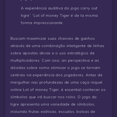
A experiência auditiva do jogo carry out
tigre” “Lot of money Tiger é de la misma
forma impressionante.
Buscam maximizar suas chances de ganhos
através de uma combinação inteligente de linhas
sobre apostas ativas e o uso estratégico de
multiplicadores. Com isso, an perspectiva e as
dúvidas sobre como otimizar o jogo se tornam
centrais na experiência dos jogadores. Antes de
mergulhar nas profundezas de uma caça-niquel
online Lot of money Tiger, é essential conhecer os
símbolos que irá buscar nos rolos. O jogo do
tigre apresenta uma variedade de símbolos,
incluindo frutas exóticas, escudos, bolsas de