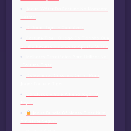
Jogue Wáter Da Fortune No Momento
Mesmo
O Game Tiger É Confiável?
Fortune Tiger: O Jogo Do Tigrinho Que
Ganha Recurso Financeiro Aposta Online
Melhores Estratégias Para Utilizar No”
“Fortune Tiger
Os Melhores Cassinos Online Para
Jogar Fortune Tiger
Conclusão – Vale A Pena Jogar O
Jogo?
Jogue Bundle Of Money Tiger Num
Ambiente Seguro