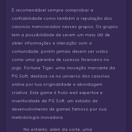
É recomendável sempre comprobar a
confiabilidade como também a reputação dos
cassinos mencionados nesses grupos. Os grupos
tem a possibilidade de serem um meio útil de
obter informações e interação com a
comunidade, porém jamais devem ser vistos
como uma garantia de sucesso financeiro no
jogo. Fortune Tiger, uma inovação marcante da
PG Soft, destaca-se no universo dos cassinos
online por tua originalidade e abordagem
criativa. Este game é fruto weil expertise e
inventividade da PG Soft, um estúdio de
desenvolvimento de games famoso por sua
metodologia inovadora.
No entanto, além da sorte, uma