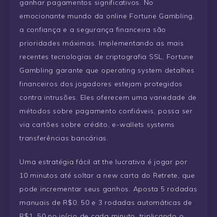
ganhar pagamentos significativos. No
emocionante mundo da online Fortune Gambling,
a confiança e a segurança financeira são
prioridades máximas. Implementando as mais
recentes tecnologias de criptografia SSL, Fortune
Gambling garante que operating system detalhes
financeiros dos jogadores estejam protegidos
contra intrusões. Eles oferecem uma variedade de
métodos sobre pagamento confiáveis, possa ser
via cartões sobre crédito, e-wallets systems
transferências bancárias.
Uma estratégia fácil at the lucrativa é jogar por
10 minutos até soltar a new carta do Retrete, que
pode incrementar seus ganhos. Aposta 5 rodadas
manuais de R$0. 50 e 3 rodadas automáticas de
R$1. 50 no início de cada minuto, triplicando o