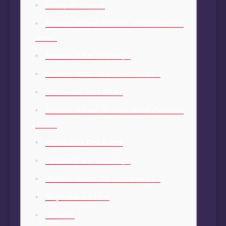
Critiques Presse
Si Vous Aimez Ce Film, Vous Pourriez
Aimer
Secrets Para Tournage
Michael Mann Aux Commandes
Attribution Des Rôles
Si Vous Aimez Ce Film, Vous Pourriez
Aimer
Attribution Des Rôles
Secrets Para Tournage
Michael Mann Aux Commandes
Regarder Ce Film
“aviator