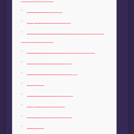
Critiques Presse
Regarder Votre Film
Si Vous Aimez Ce Film, Les Joueurs
Pourriez Aimer
Michael Mann Aux Commandes
Aviator The Aviator”
Secrets Para Tournage
“aviator
Attribution Des Rôles
Regarder Ce Film
Aviator The Aviator”
“aviator