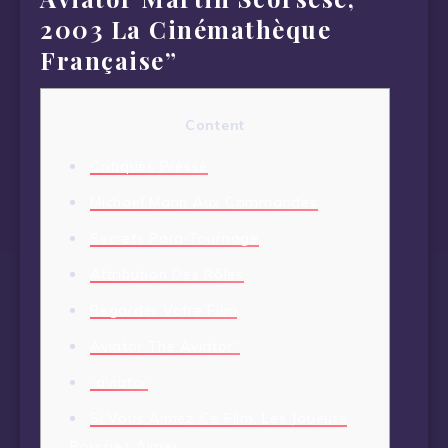
2003 La Cinémathèque
Française”
Content
Critiques Presse
Michael Mann Aux Commandes
Secrets Para Tournage
Attribution Des Rôles
Regarder Votre Film
Aviator The Aviator”
“aviator
Si Vous Aimez Ce Film, Les Joueurs
Pourriez Aimer