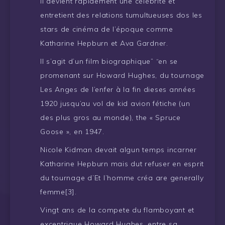
Il devient rapidement une célébrité et
entretient des relations tumultueuses dos les
stars de cinéma de l’époque comme
Katharine Hepburn et Ava Gardner.
Il s’agit d’un film biographique” “en se
promenant sur Howard Hughes, du tournage
Les Anges de l’enfer à la fin dieses années
1920 jusqu’au vol de kid avion fétiche (un
des plus gros au monde), the « Spruce
Goose », en 1947.
Nicole Kidman devait algun temps incarner
Katharine Hepburn mais dut refuser en esprit
du tournage d’Et l’homme créa are generally
femme[3].
Vingt ans de la compete du flamboyant et
excentrique Howard Hughes, entre sa