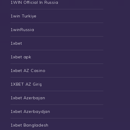
1WIN Official In Russia
1win Turkiye
1winRussia
1xbet
1xbet apk
1xbet AZ Casino
1XBET AZ Giriş
1xbet Azerbajan
1xbet Azerbaydjan
1xbet Bangladesh