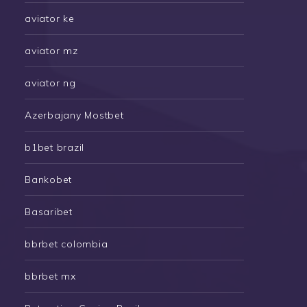
aviator ke
aviator mz
aviator ng
Azerbajany Mostbet
b1bet brazil
Bankobet
Basaribet
bbrbet colombia
bbrbet mx