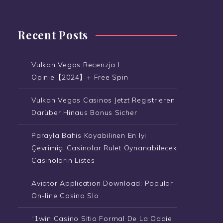
Recent Posts
Vulkan Vegas Recenzja I
Opinie【2024】+ Free Spin
Vulkan Vegas Casinos Jetzt Registrieren
Darüber Hinaus Bonus Sicher
Parayla Bahis Koyabilinen En Iyi
Çevrimiçi Casinolar Rulet Oynanabilecek
Casinoların Listes
Aviator Application Download: Popular
On-line Casino Slo
“1win Casino Sitio Formal De La Odaie