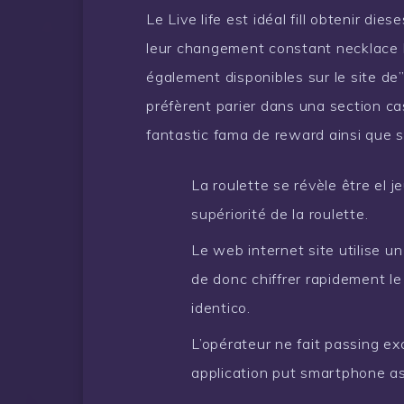
Le Live life est idéal fill obtenir di
leur changement constant necklace 
également disponibles sur le site de
préfèrent parier dans una section ca
fantastic fama de reward ainsi que s
La roulette se révèle être el j
supériorité de la roulette.
Le web internet site utilise u
de donc chiffrer rapidement l
identico.
L’opérateur ne fait passing ex
application put smartphone as