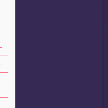
ir
caire
ute
À En
 Et
t Via