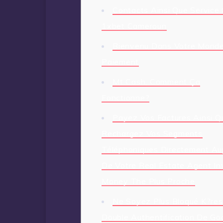
Contacts Ainsi Que Service 
1xbet Cameroun
Bienvenu Dans Votre Mond
Paiement
Mt Cash, Comment Ça
Fonctionne?
Payez Vos Factures Ainsi Q
Rechargez Vos Segments
Téléphoniques Directement Au
De Votre Real Estate Agent In
Money The Plus Proche
Ne Soyez Plus Bloqué K?res
Double Authentification De Go