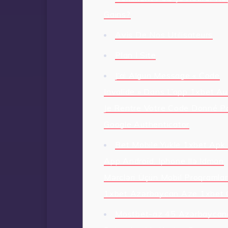
Gains?
Avis De Nos Utilisateurs
Plan I Site
J’ai Algun Message « Code
Invalide » Dans L’app 1xbet Au
Je Rentre Votre Code Donné P
Google Authenticator
Bet Mobile Yukle 1xbet Apk
App Android, Iphone Ilə Idman
Mərcləri Üçün Mobil Proqramlar
1xbet Azərbaycan Aze 1xbet 
Mostbet-az 45 Azərbaycan