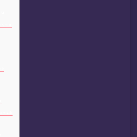
sı
əşhur
ək
r
ləmək
a