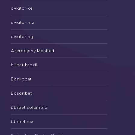
aviator ke
aviator mz
aviator ng
Azerbajany Mostbet
b1bet brazil
Bankobet
Basaribet
bbrbet colombia
bbrbet mx