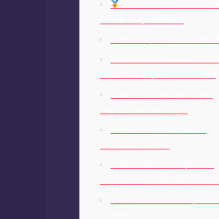
1xbet Mərc Sayti – Siz Nə
Bilmək Istəyərərdiniz?
Android Üçün 1xbet Mobil M
Hesabın Doldurulması Və Pu
Vəsaitlərinin Çıxarılması 1xbet
Smartfon Üçün Apk Faylını
Harada Yükləmək Olar?
“Bet Az – Azərbaycanda
Bukmeker Kontoru
«1xbet» Bukmeker Şirkəti –
Idmana Onlayn Qoyulan Mərclə
“Gamble Az – Azərbaycand
Bukmeker Kontoru