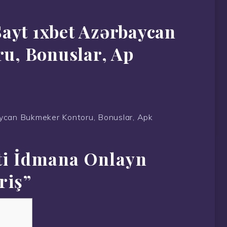
Sayt 1xbet Azərbaycan
u, Bonuslar, Ap
ycan Bukmeker Kontoru, Bonuslar, Apk
i İdmana Onlayn
riş”