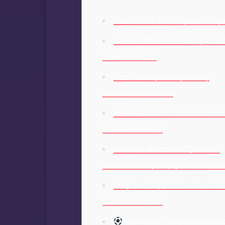
Oranlar Və Bukmeyker Marja
Bet-də Mərc Etmək Üçün M
Idman Növləri
Yeni Bahisçilər Üçün Xoş
Gəlmisiniz Bonusu
Bet-də Mərcdən Imtina Etm
Mümkündürmü?
«1xbet» Bukmeker Şirkəti –
Idmana Onlayn Qoyulan Mərclə
Müştərini Appstore-dan Yük
Mümkündürmü?
bukmeker Kompaniyasind