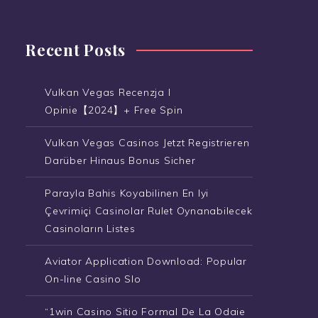
Recent Posts
Vulkan Vegas Recenzja I
Opinie【2024】+ Free Spin
Vulkan Vegas Casinos Jetzt Registrieren
Darüber Hinaus Bonus Sicher
Parayla Bahis Koyabilinen En Iyi
Çevrimiçi Casinolar Rulet Oynanabilecek
Casinoların Listes
Aviator Application Download: Popular
On-line Casino Slo
“1win Casino Sitio Formal De La Odaie