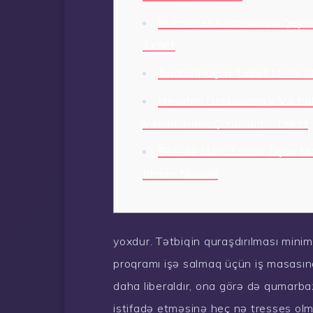
Bukmeker Kontorunda Qeyd
1xbet
Android Üçün 1xbet Mobil M
Hesabın Doldurulması Və Pu
Vəsaitlərinin Çıxarılması 1xbet
Bet-də Mərc Etmək Üçün M
Idman Növləri
yoxdur. Tətbiqin quraşdırılması min
proqramı işə salmaq üçün iş masasınd
daha liberaldır, ona görə də qumarb
istifadə etməsinə heç nə tresses olm