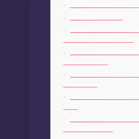
Bahis Proqramının Funksional
Bukmeker Proqramları
Bukmeker Kontorunda Hesa
Necə Maliyyələşdirmək Olar?
Bukmeker Kontorunda Idma
Mərclərinin Növləri
Mobil Versiyada Qeydiyyatı
Xüsusiyyətləri
Bukmeker Kontorunda Qeyd
1xbet
Bet-də Bonuslardan Necə 
Istifadə Etmək Olar?