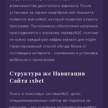
возможностям десктопного варианта. После
установки на экране смартфона или планшета
появятся значок%2C который позволял открыть
программу. Программное обеспечение напрямую
присоединяется к игровому серверу%2C поэтому
не нужно каждый раз найдем зеркало для подле.
Гарантированный способ обхода блока от
поставщика интернета – скачивание и установка
мобильного приложения.
Структура же Навигация
Сайта 1xbet
Поиск а поисковых системах%2C целях
специализированных сайтов же подписка на
рассылку – это основные экспериентальные%2C