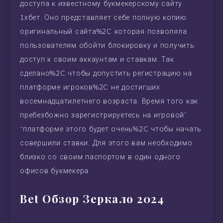
доступа к известному букмекерскому сайту
1хбет. Оно представляет себе полную копию
оригинальный сайта%2C которая позволяла
пользователям обойти блокировку и получить
доступ к своим аккаунтам и ставкам. Так
сделано%2C чтобы допустить регистрацию на
платформе игроков%2C не достигших
восемнадцатилетнего возраста. Время того как
пребезбожно зарегистрируетесь на игровой”
“платформе этого будет очень%2C чтобы начать
совершили ставки. Для этого вам необходимо
близко со своим паспортом в один одного
офисов букмекера.
Bet Обзор Зеркало 2024