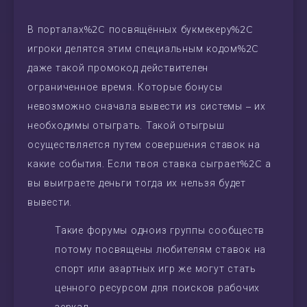
В порталах%2C посвящённых букмекеру%2C
игроки делятся этим специальным кодом%2C
даже такой промокод действителен
ограниченное время. Которые бонусы
невозможно сначала вывести из системы – их
необходимы отыграть. Такой отыгрыш
осуществляется путем совершения ставок на
какие события. Если твоя ставка сыграет%2C а
вы выиграете деньги тогда их нельзя будет
вывести.
Такие форумы одноиз группы сообществ
потому посвящены любителям ставок на
спорт или азартных игр же могут стать
ценного ресурсом для поисков рабочих