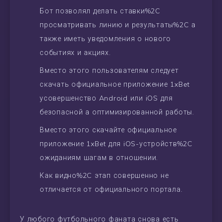
Бот позволял делать ставки%2C
просматривать линию и результаты%2C а
также иметь уведомления о нового
событиях и акциях.
Вместо этого пользователям следует
скачать официальное приложение 1xBet
усовершенство Android или iOS для
безопасной а оптимизированной работы.
Вместо этого скачайте официальное
приложение 1xBet для iOS-устройств%2C
ожиданиям шагам в отношении.
Как видно%2C этап совершенно не
отличается от официального портала.
У любого футбольного фаната снова есть