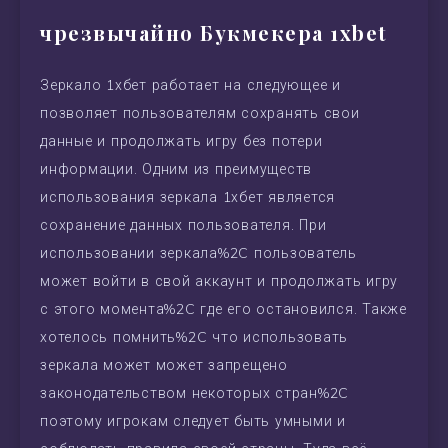
чрезвычайно Букмекера 1xbet
Зеркало 1хбет работает на следующее и
позволяет пользователям сохранять свои
данные и продолжать игру без потери
информации. Одним из преимуществ
использования зеркала 1хбет является
сохранение данных пользователя. При
использовании зеркала%2C пользователь
может войти в свой аккаунт и продолжать игру
с этого момента%2C где его остановился. Также
хотелось помнить%2C что использовать
зеркала может может запрещено
законодательством некоторых стран%2C
поэтому игрокам следует быть умными и