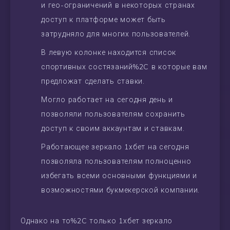
и гео-ограничений в некоторых странах
доступ к платформе может быть
затрудняло для многих пользователей.
В левую колонке находится список
спортивных состязаний%2C в которые вам
предложат сделать ставки.
Могло работает на сегодня день и
позволяли пользователям сохранить
доступ к своим аккаунтам и ставкам.
Работающее зеркало 1хбет на сегодня
позволяла пользователям полноценно
избегать всеми основными функциями и
возможностями букмекерской компании.
Однако на то%2C только 1хбет зеркало