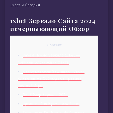
1хбет и Сегодня
1xbet Зеркало Сайта 2024
исчерпывающий Обзор
Content
Зачем Нужно Зеркало 1xbet —
причины Блокировки Сайта
Как Букмекеры Защищают Своих
Клиентов же Соблюдают Правила
честной Игры
Bet Обзор Зеркало 2024
чрезвычайно Букмекера 1xbet
Безопасно Ли Играть На Ставках