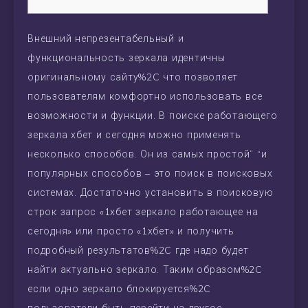
Внешний непрезентабельный и
функциональность зеркала идентичны
оригинальному сайту%2C что позволяет
пользователям комфортно использовать все
возможности и функции. В поиске работающего
зеркала хбет и сегодня можно применять
несколько способов. Он из самых простой” “и
популярных способов – это поиск в поисковых
системах. Достаточно установить в поисковую
строк запрос «1хбет зеркало работающее на
сегодня» или просто «1хбет» и получить
подробный результатов%2C где надо будет
найти актуально зеркало. Таким образом%2C
если одно зеркало блокируется%2C
пользователи быть перейти на другое