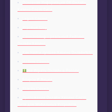
Основная Информация Об Онлайн
Казино Слотс Сити
Legzo Casino
Игровые Шоу
Casinorating – реальный Рейтинг
Онлайн Казино
Как Найти лучшее Казино Онлайн%3F
Hotline Casino
же Играть Онлайн а России
Бонусы И Акции
Starda Casino
Приложение Онлайн Казино Слотс
Сити для Мобильных Устройств