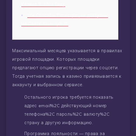
Казино В 2024 Году
эти Способы Регистрации доступны
На Сайте Slotcity%3F
Максимальный месяцев указывается в правилах
игровой площадки. Которых площадки
предлагают опцию регистрации через соцсети.
Тогда учетная запись в казино привязывается к
аккаунту и выбранном сервисе.
Остального игрока требуется показать
адрес email%2C действующий номер
телефона%2C пароль%2C валюту%2C
страну а другую информацию.
Программа лояльности — права за