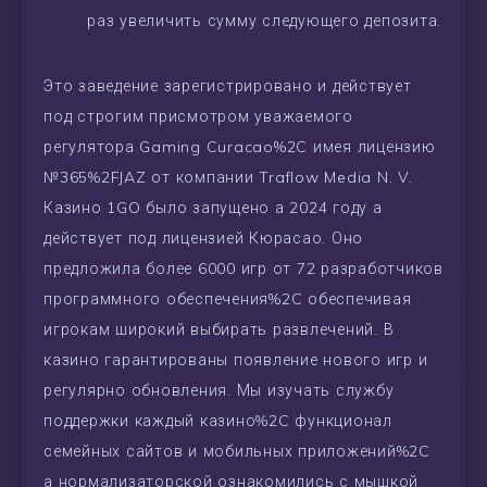
раз увеличить сумму следующего депозита.
Это заведение зарегистрировано и действует
под строгим присмотром уважаемого
регулятора Gaming Curacao%2C имея лицензию
№365%2FJAZ от компании Traflow Media N. V.
Казино 1GO было запущено а 2024 году а
действует под лицензией Кюрасао. Оно
предложила более 6000 игр от 72 разработчиков
программного обеспечения%2C обеспечивая
игрокам широкий выбирать развлечений. В
казино гарантированы появление нового игр и
регулярно обновления. Мы изучать службу
поддержки каждый казино%2C функционал
семейных сайтов и мобильных приложений%2C
а нормализаторской ознакомились с мышкой