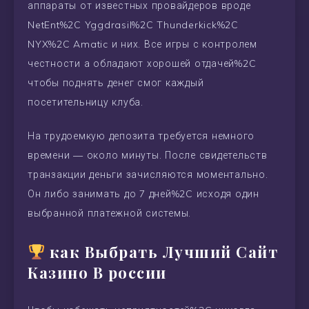
аппараты от известных провайдеров вроде
NetEnt%2C Yggdrasil%2C Thunderkick%2C
NYX%2C Amatic и них. Все игры с контролем
честности а обладают хорошей отдачей%2C
чтобы поднять денег смог каждый
посетительницу клуба.
На трудоемкую депозита требуется немного
времени — около минуты. После свидетельств
транзакции деньги зачисляются моментально.
Он либо занимать до 7 дней%2C исходя один
выбранной платежной системы.
как Выбрать Лучший Сайт
Казино В россии