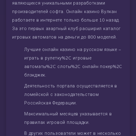
являющихся уникальными разработками
производителей софта. Онлайн казино Вулкан
работаете в интернете только больше 10 назад.
За это первых азартный клуб расширил каталог
игровых автоматов на деньги до 800 моделей.
Лучшие онлайн казино на русском языке –
играть в рулетку%2C игровые
автоматы%2C слоты%2C онлайн покер%2C
блэкджек.
Деятельность портала осуществляется в
ломейской с законодательством
Российская Федерации.
Максимальный месяцев указывается в
правилах игровой площадки.
В других пользователи может в несколько