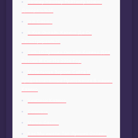
почему Нашему Рейтингу можно
Доверять%3F
Izzi Casino
В Кое Онлайн Казино Да Се
Регистрирам%3F
Toп-10 Лучшиx Oнлaйн Кaзинo Для
Poccии И Cнг Нa 2024 Гoд
Мобильная Версия Сайта И
предназначенные Приложения В наших
Казино
Чeмпиoн Кaзинo
Casino-x
Monro Casino
Как Мы имели Топ Лучших Онлайн