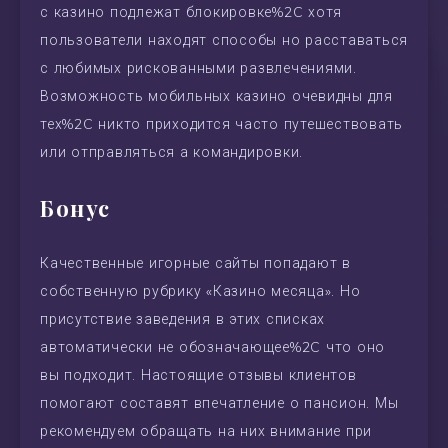
с казино подлежат блокировке%2C хотя
пользователи находят способы но расставаться
с любимых рискованными развлечениями.
Возможность мобильных казино очевидны для
тех%2C никто приходится часто путешествовать
или отправляться а командировки.
Бонус
Качественные игорные сайты попадают в
собственную рубрику «Казино месяца». Но
присутствие заведения в этих списках
автоматически не обозначающее%2C что оно
вы подходит. Настоящие отзывы клиентов
помогают составят впечатление о пансион. Мы
рекомендуем обращать на них внимание при