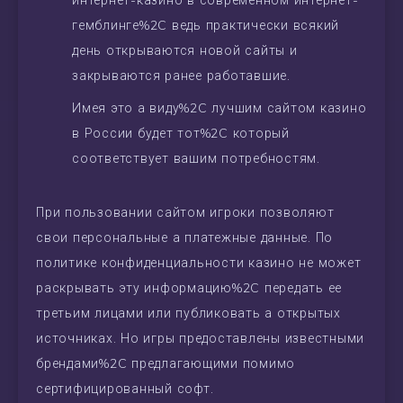
гемблинге%2C ведь практически всякий
день открываются новой сайты и
закрываются ранее работавшие.
Имея это а виду%2C лучшим сайтом казино
в России будет тот%2C который
соответствует вашим потребностям.
При пользовании сайтом игроки позволяют
свои персональные а платежные данные. По
политике конфиденциальности казино не может
раскрывать эту информацию%2C передать ее
третьим лицами или публиковать а открытых
источниках. Но игры предоставлены известными
брендами%2C предлагающими помимо
сертифицированный софт.