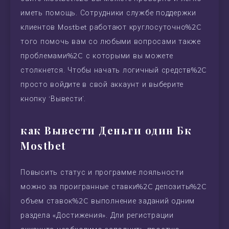
иметь помощь. Сотрудники службе поддержки
клиентов Mostbet работают круглосуточно%2C
того помочь вам со любыми вопросами также
проблемами%2C с которыми вы можете
столкнется. Чтобы начать логичный средств%2C
просто войдите в свой аккаунт и выберите
кнопку ‘Вывести’.
как Вывести Деньги один Бк
Mostbet
Повысить статус и программе лояльности
можно за проигранные ставки%2C депозиты%2C
объем ставок%2C выполнение заданий одним
раздела «Достижения». Дли регистрации