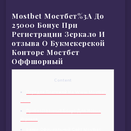
Mostbet Мостбет%3A До
25000 Бонус При
Регистрации Зеркало И
отзыва О Букмекерской
Конторе Мостбет
Оффшорный
Content
Порядок Платежей На Www Mostbet
Com
Приветственный Бонус Для Новых
Игроков
разве Официальный Сайт Mostbet