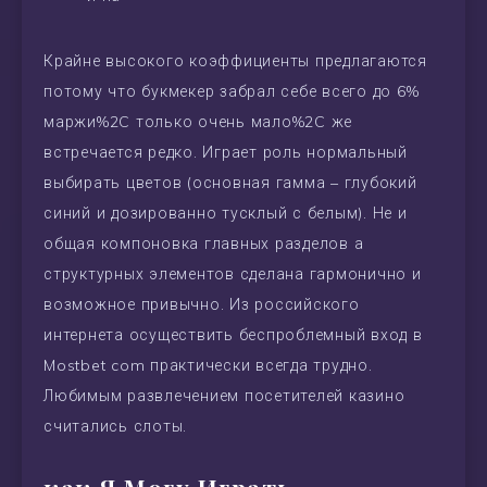
Крайне высокого коэффициенты предлагаются
потому что букмекер забрал себе всего до 6%
маржи%2C только очень мало%2C же
встречается редко. Играет роль нормальный
выбирать цветов (основная гамма – глубокий
синий и дозированно тусклый с белым). Не и
общая компоновка главных разделов а
структурных элементов сделана гармонично и
возможное привычно. Из российского
интернета осуществить беспроблемный вход в
Mostbet com практически всегда трудно.
Любимым развлечением посетителей казино
считались слоты.