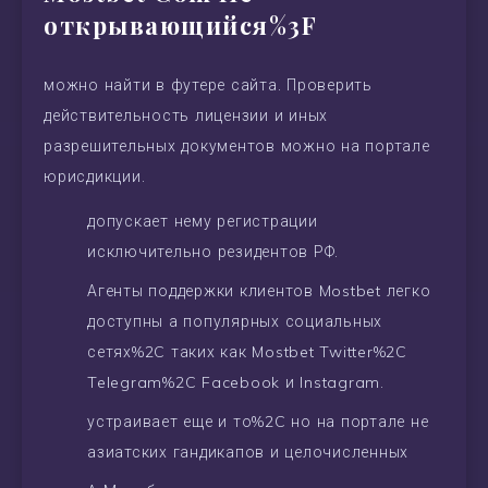
открывающийся%3F
можно найти в футере сайта. Проверить
действительность лицензии и иных
разрешительных документов можно на портале
юрисдикции.
допускает нему регистрации
исключительно резидентов РФ.
Агенты поддержки клиентов Mostbet легко
доступны а популярных социальных
сетях%2C таких как Mostbet Twitter%2C
Telegram%2C Facebook и Instagram.
устраивает еще и то%2C но на портале не
азиатских гандикапов и целочисленных