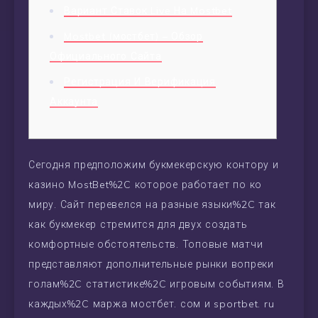
Вариант Ставок Live На Mostbet
Mostbet (мостбет) – Обзор
Официального Сайта
Регистрация И Верификация
Аккаунта
Сегодня предположим букмекерскую контору и
казино MostBet%2C которое работает по ко
миру. Сайт перевелся на разные языки%2C так
как букмекер стремится для двух создать
комфортные обстоятельств. Топовые матчи
представляют дополнительные рынки вопреки
голам%2C статистике%2C игровым событиям. В
каждых%2C маржа мостбет. сом и sportbet. ru