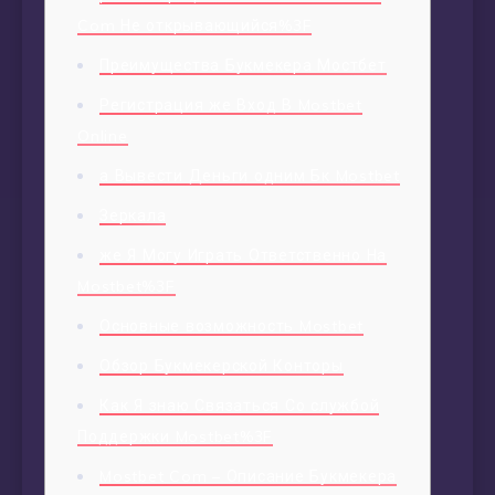
Com Не открывающийся%3F
Преимущества Букмекера Мостбет
Регистрация же Вход В Mostbet
Online
а Вывести Деньги одним Бк Mostbet
Зеркала
же Я Могу Играть Ответственно На
Mostbet%3F
Основные возможность Mostbet
Обзор Букмекерской Конторы
Как Я знаю Связаться Со службой
Поддержки Mostbet%3F
Mostbet Com – Описание Букмекера