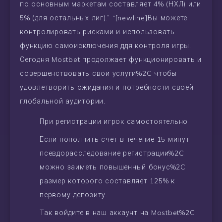
по основным маркетам составляет 4% (НХЛ) или
5% (для остальных лиг).” “[newline]Вы можете
контролировать рисками и использовать
функцию самоисключения ддя контроля игры.
Сегодня Mostbet продолжает функционировать и
совершенствовать свои услуги%2C чтобы
удовлетворить ожидания и потребности своей
глобальной аудитории.
При регистрации игрок самостоятельно
Если пополнить счет в течение 15 минут
псевдорасследование регистрации%2C
можно заиметь повышенный бонус%2C
размер которого составляет 125% к
первому депозиту.
Так войдите в наш аккаунт на Mostbet%2C