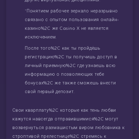
“Понятием рабочее зеркало неразрывно
связано с опытом пользования онлайн-
казино%2C же Casino X не является
исключением.
После того%2C как ты пройдёшь
регистрацию%2C ты получишь доступ в
личный приемную%2C где узнаешь всю
информацию о позволяющих тебе
бонусах%2C же также сможешь внести
свой первый депозит.
Свои кварплату%2C которые как тень любви
кажутся навсегда отправившимися%2C могут
возвернуться размашистым виром любовника к
строптивой прелестнице%2C стремясь к