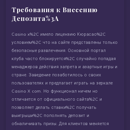
Требования к Внесению
Депозита%3A
Casino x%2C имело лицензию Кюрасао%2C
условием%2C что на сайте представлены только
безопасные развлечения. Основной портал
клуба часто блокируется%2C случайно попадая
менаджеров действия запрета и азартные игры и
стране. Заведение позаботилось о своих
пользователях и предлагает играть на зеркале
Casino X com. Но функционал ничем но
отличается от официального сайта%2C и
позволяет делать ставки%2C получать
выигрыши%2C пополнять депозит и
обналичивать призы. Для клиентов меняется