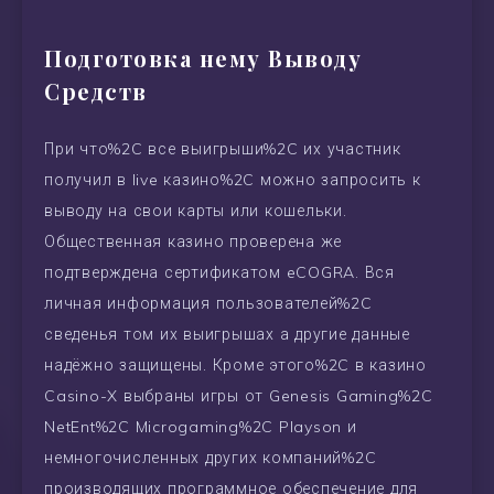
Подготовка нему Выводу
Средств
При что%2C все выигрыши%2C их участник
получил в live казино%2C можно запросить к
выводу на свои карты или кошельки.
Общественная казино проверена же
подтверждена сертификатом eCOGRA. Вся
личная информация пользователей%2C
сведенья том их выигрышах а другие данные
надёжно защищены. Кроме этого%2C в казино
Casino-X выбраны игры от Genesis Gaming%2C
NetEnt%2C Microgaming%2C Playson и
немногочисленных других компаний%2C
производящих программное обеспечение для