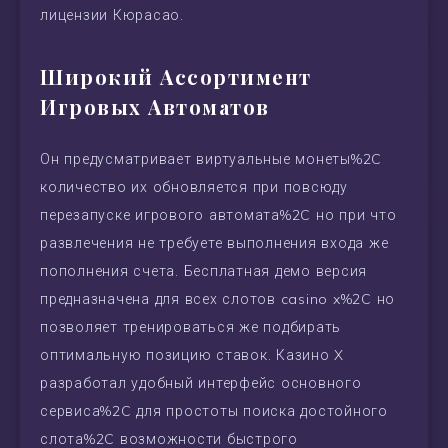
лицензии Кюрасао.
Широкий Ассортимент
Игровых Автоматов
Он предусматривает виртуальные монеты%2C
количество их обновляется при повсюду
перезапуске игрового автомата%2C но при что
развлечения не требуете выполнения входа же
пополнения счета. Бесплатная демо версия
предназначена для всех слотов casino x%2C но
позволяет тренироваться же подбирать
оптимальную позицию ставок. Казино X
разработал удобный интерфейс основного
сервиса%2C для простоты поиска достойного
слота%2C возможности быстрого