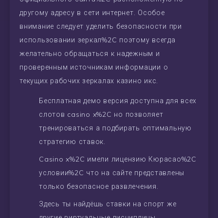
другому адресу в сети интернет. Особое
внимание следует уделить безопасности при
использовании зеркал%2C поэтому всегда
желательно обращаться к надежным и
проверенным источникам информации о
текущих рабочих зеркалах казино икс.
Бесплатная демо версия доступна для всех
слотов casino x%2C но позволяет
тренироваться а подбирать оптимальную
стратегию ставок.
Casino x%2C имели лицензию Кюрасао%2C
условии%2C что на сайте представлены
только безопасное развлечения.
Здесь ты найдёшь ставки на спорт же
другие виртуальные дисциплины.