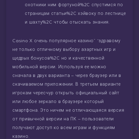
охотники ним фортуной%2C спустимся по
страницам статьи%2C хэйвоку по лестнице
и шахту%2C чтобы отыскать знания.
Casino X очень популярное казино” “здравому
не только отличному выбору азартных игр и
щедрых бонусов%2C но и качественной
мобильной версии. Используя ее можно
сначала в двух варианта – через браузер или в
скачиваемом приложении. В третьем варианте
игрокам чересчур открыть официальный сайт
или любое зеркало в браузере который
смартфона. Это ничем не отличающаяся версия
от привычной версии на ПК – пользователи
получают доступ ко всем играм и функциям
казино.