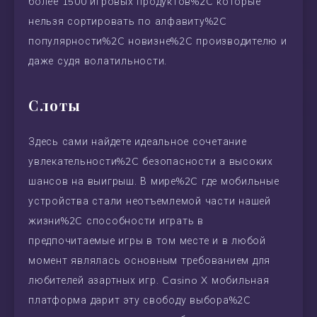
более 1500 игровых продуктов%2C которые
нельзя сортировать по алфавиту%2C
популярности%2C новизне%2C производителю и
даже судя волатильности.
Слоты
Здесь сами найдете идеальное сочетание
увлекательности%2C безопасности а высоких
шансов на выигрыш. В мире%2C где мобильные
устройства стали неотъемлемой части нашей
жизни%2C способности играть в
предпочитаемые игры в том месте и в любой
момент являлась основным требованием для
любителей азартных игр. Casino X мобильная
платформа дарит эту свободу выбора%2C