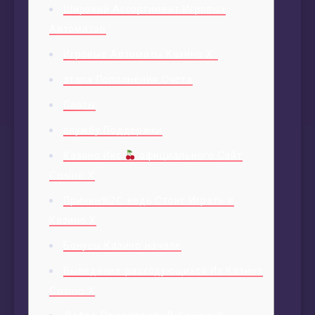
Широкий Ассортимент Игровых
Автоматов
Игровые Автоматы Казино Х”
этапа Пополнения Счета
Слоты
службу Поддержки
Казино Икс
официального Сайт
Casino X
Причин%2C ведь Стоит Играть и
Казино Х
Бонусы Казино начале
Выведение расходующихся Из Казино
Casino X