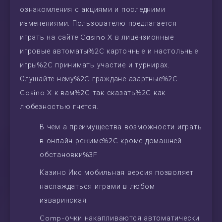
ознакомления с акциями и последними
изменениями. Пользователю предлагается
играть на сайте Casino X в лицензионные
игровые автоматы%2C карточные и настольные
игры%2C принимать участие и турнирах.
Слушайте нему%2C граждане азартные%2C
Casino X к вам%2C так сказать%2C как
любезностью гнется.
В чем а преимущества возможности играть
в онлайн режиме%2C кроме домашней
обстановки%3F
Казино Икс мобильная версия позволяет
наслаждаться играми в любом
изваринская.
Comp-очки накапливаются автоматически