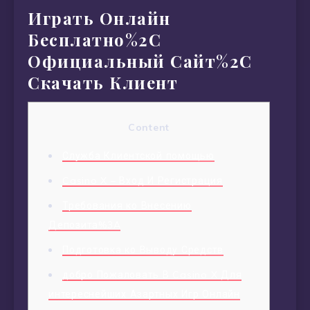
Играть Онлайн
Бесплатно%2C
Официальный Сайт%2C
Скачать Клиент
Content
Служба Клиентской помощью
Casino X – Вход И Регистрация
Требования ко Внесению
Депозита%3A
Подготовка ко Выводу Средств
добро Пожаловать В Casino X Для
интереснейших Азартных Игр Онлайн