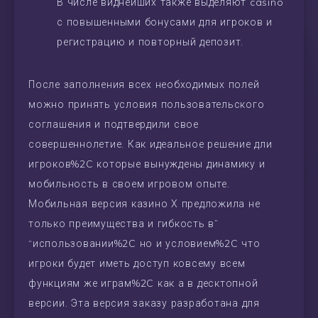
В числе виднейших также выделяют casino
с повышенными бонусами для игроков и
регистрацию и повторный депозит.
После заполнения всех необходимых полей
можно принять условия пользовательского
соглашения и подтвердили свое
совершеннолетие. Как идеальное решение дли
игроков%2C которые вынуждены динамику и
мобильность в своем игровом опыте.
Мобильная версия казино Х предложила не
только преимущества и гибкость в”
“использовании%2C но и условием%2C что
игроки будет иметь доступ ковсему всем
функциям же играм%2C как а в десктопной
версии. Эта версия заказу разработана для