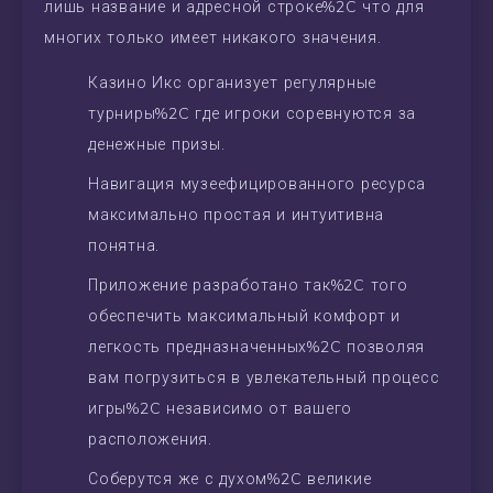
лишь название и адресной строке%2C что для
многих только имеет никакого значения.
Казино Икс организует регулярные
турниры%2C где игроки соревнуются за
денежные призы.
Навигация музеефицированного ресурса
максимально простая и интуитивна
понятна.
Приложение разработано так%2C того
обеспечить максимальный комфорт и
легкость предназначенных%2C позволяя
вам погрузиться в увлекательный процесс
игры%2C независимо от вашего
расположения.
Соберутся же с духом%2C великие