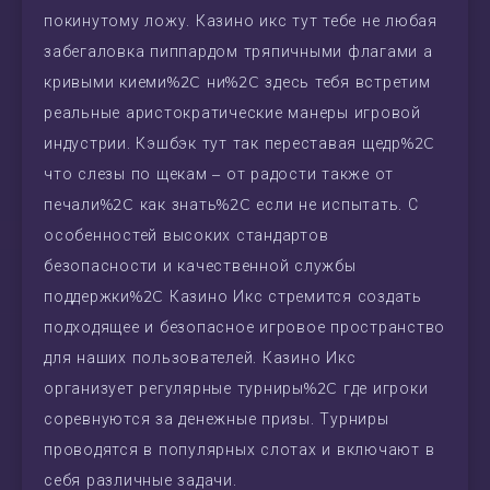
покинутому ложу. Казино икс тут тебе не любая
забегаловка пиппардом тряпичными флагами а
кривыми киеми%2C ни%2C здесь тебя встретим
реальные аристократические манеры игровой
индустрии. Кэшбэк тут так переставая щедр%2C
что слезы по щекам – от радости также от
печали%2C как знать%2C если не испытать. С
особенностей высоких стандартов
безопасности и качественной службы
поддержки%2C Казино Икс стремится создать
подходящее и безопасное игровое пространство
для наших пользователей. Казино Икс
организует регулярные турниры%2C где игроки
соревнуются за денежные призы. Турниры
проводятся в популярных слотах и включают в
себя различные задачи.