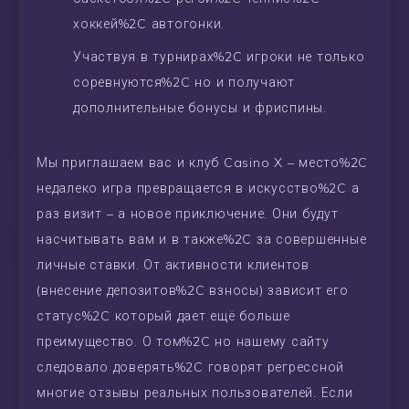
хоккей%2C автогонки.
Участвуя в турнирах%2C игроки не только
соревнуются%2C но и получают
дополнительные бонусы и фриспины.
Мы приглашаем вас и клуб Casino X – место%2C
недалеко игра превращается в искусство%2C а
раз визит – а новое приключение. Они будут
насчитывать вам и в также%2C за совершенные
личные ставки. От активности клиентов
(внесение депозитов%2C взносы) зависит его
статус%2C который дает ещё больше
преимущество. О том%2C но нашему сайту
следовало доверять%2C говорят регрессной
многие отзывы реальных пользователей. Если