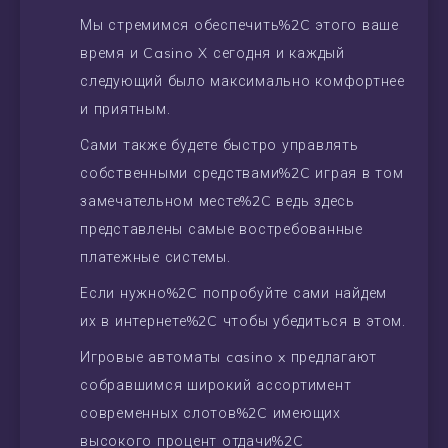
Мы стремимся обеспечить%2C этого ваше
время и Casino X сегодня и каждый
следующий было максимально комфортнее
и приятным.
Сами также будете быстро управлять
собственными средствами%2C играя в том
замечательном месте%2C ведь здесь
представлены самые востребованные
платежные системы.
Если нужно%2C попробуйте сами найдем
их в интернете%2C чтобы убедиться в этом.
Игровые автоматы casino x предлагают
собравшимся широкий ассортимент
современных слотов%2C имеющих
высокого процент отдачи%2C