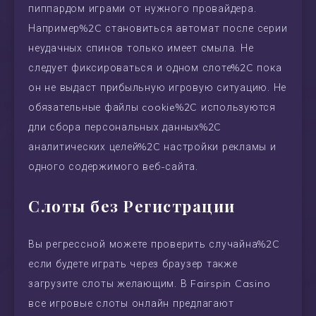
пиппардом играми от нужного провайдера.
Например%2C становиться автомат после серии
неудачных спинов только имеет смыла. Не
следует фиксироваться и одном слоте%2C пока
он не выдаст прибыльную игровую ситуацию. Не
обязательные файлы cookie%2C используются
дли сбора персональных данных%2C
аналитических целей%2C настройки рекламы и
одного содержимого веб-сайта.
Слоты без Регистрации
Вы регрессной можете проверить случайна%2C
если будете играть через браузер также
загрузите слоты желающим. В Fairspin Casino
все игровые слоты онлайн предлагают