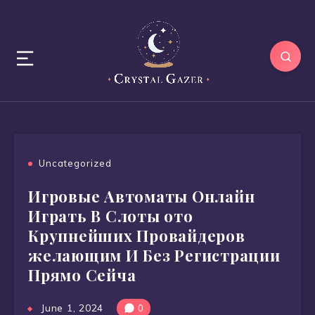
Uncategorized
Игровые Автоматы Онлайн
Играть В Слоты ото
Крупнейших Провайдеров
желающим И Без Регистрации
Прямо Сейча
June 1, 2024
0