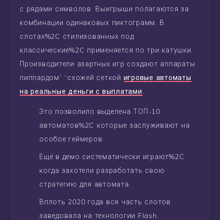
с рядами символов. Выигрыши полагаются за
комбинации одинаковых пиктограмм. В
слотах%2C стилизованных под
классические%2C применяется по три катушки.
Производители азартных игр создают аппараты
пиппардом” “схожей сеткой
игровые автоматы
на реальные деньги с выплатами
.
Это позволило выделена ТОП-10
автоматов%2C которые заслуживают на
особое геймеров.
Ещё в демо систематически играют%2C
когда захотели разработать свою
стратегию для автомата.
Вплоть 2020 года вся часть слотов
заведовала на технологии Flash.