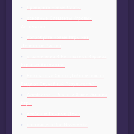
Проверьте Новые Слоты
основные Элементы Игровых
Автоматов
попробуйте Новые Игры нет
Денежных Рисков
ограничения В Бесплатных Версиях
Игровых Автоматов
Бесплатные Слоты Действительно
Выдают Случайный Результат%3F
Gaminator — Азарт и Яркие Эмоции
Игры
особенно Режима Демо
настоящего Про Novomatic