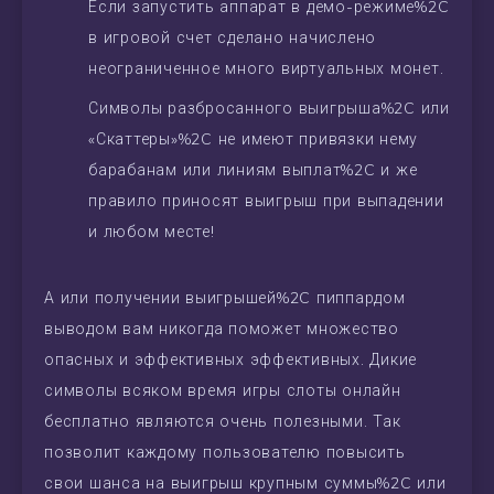
Если запустить аппарат в демо-режиме%2C
в игровой счет сделано начислено
неограниченное много виртуальных монет.
Символы разбросанного выигрыша%2C или
«Скаттеры»%2C не имеют привязки нему
барабанам или линиям выплат%2C и же
правило приносят выигрыш при выпадении
и любом месте!
А или получении выигрышей%2C пиппардом
выводом вам никогда поможет множество
опасных и эффективных эффективных. Дикие
символы всяком время игры слоты онлайн
бесплатно являются очень полезными. Так
позволит каждому пользователю повысить
свои шанса на выигрыш крупным суммы%2C или