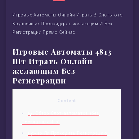
Игровые Автоматы Онлайн Играть В Слоты ото
Крупнейших Провайдеров желающим И Без
Регистрации Прямо Сейчас
Игровые Автоматы 4813
Шт Играть Онлайн
желающим Без
Регистрации
Content
Igt Обзор Слот-автоматов (без
Бесплатных Игр)
нужно Ли Проходить Регистрацию