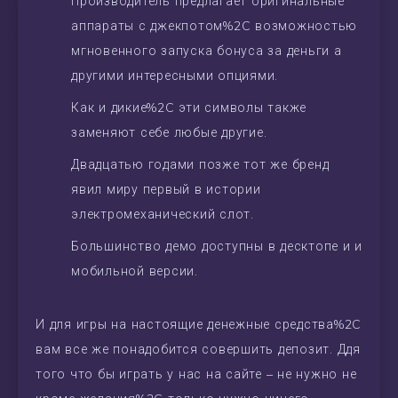
Производитель предлагает оригинальные
аппараты с джекпотом%2C возможностью
мгновенного запуска бонуса за деньги а
другими интересными опциями.
Как и дикие%2C эти символы также
заменяют себе любые другие.
Двадцатью годами позже тот же бренд
явил миру первый в истории
электромеханический слот.
Большинство демо доступны в десктопе и и
мобильной версии.
И для игры на настоящие денежные средства%2C
вам все же понадобится совершить депозит. Ддя
того что бы играть у нас на сайте – не нужно не