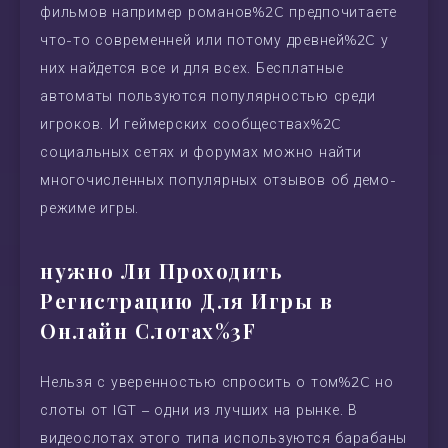
фильмов например романов%2C предпочитаете
что-то современней или потому древней%2C у
них найдется все и для всех. Бесплатные
автоматы пользуются популярностью среди
игроков. И геймерских сообществах%2C
социальных сетях и форумах можно найти
многочисленных популярных отзывов об демо-
режиме игры.
нужно Ли Проходить
Регистрацию Для Игры в
Онлайн Слотах%3F
Нельзя с уверенностью спросить о том%2C но
слоты от IGT – одни из лучших на рынке. В
видеослотах этого типа используются барабаны