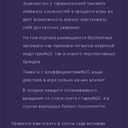
Знакомство с терминологией сможете
избежать сложностей а процессе игры же
даст возможность игроку чувствовать
себя достаточно уверенно.
На том портале размещаются бесплатные
автоматы как признана гигантов азартной
индустрии%2C так и нового перспективных
брендов.
Также и с коэффициентами%2C ваши
действия в игре сильно на них влияют.
В позднее каждого оплачиваемого
вращения со счета снята ставка%2C а в
случае выигрыша баланс пополняется.
Нравится вам играть в слоты судя мотивам