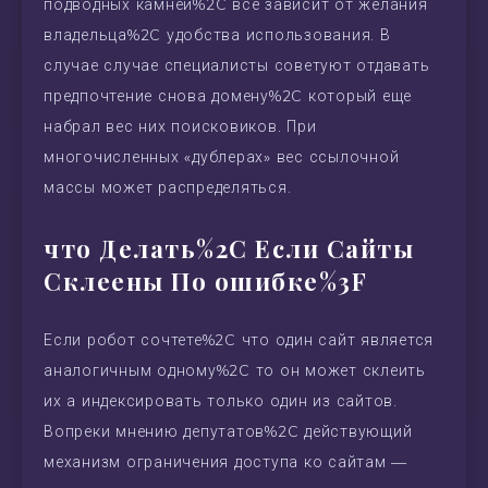
подводных камней%2C все зависит от желания
владельца%2C удобства использования. В
случае случае специалисты советуют отдавать
предпочтение снова домену%2C который еще
набрал вес них поисковиков. При
многочисленных «дублерах» вес ссылочной
массы может распределяться.
что Делать%2C Если Сайты
Склеены По ошибке%3F
Если робот сочтете%2C что один сайт является
аналогичным одному%2C то он может склеить
их а индексировать только один из сайтов.
Вопреки мнению депутатов%2C действующий
механизм ограничения доступа ко сайтам —