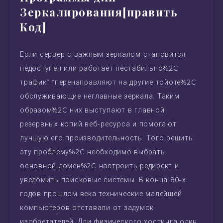
Зеркалирования[править
Код]
Если сервер с важным зеркалом становится
недоступен или работает нестабильно%2C
трафик” “перенаправляют на другие тойоте%2C
обслуживающие неглавные зеркала. Таким
образом%2C них выступают в главной
резервных копий веб-ресурса и помогают
лучшую его производительность. Того решить
эту проблему%2C необходимо выбрать
основной домен%2C настроить редирект и
уведомить поисковые системы. В конца 80-х
годов прошлом века технические малейшей
компьютеров отставали от задумок
изобретателей. Дли физического хостинга один