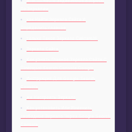
итог — Часто задаваемые Вопросы
По Зеркалам
как Найти Зеркала Сайта И
Определить главное
только Такое Зеркало Сайта%3F
Зеркало Сайта
Как узнать Главное Зеркало Сайта С
Помощью Search Console Google
Инструкция Для Google Search
Console
же Настроить Зеркало
Как установить Или Изменить
свободное Зеркало Через Google Search
Console