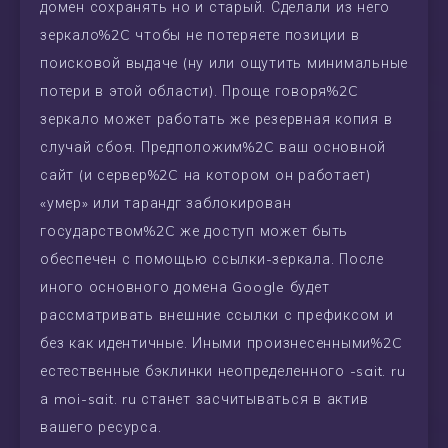
домен сохранять но и старый. Сделали из него
зеркало%2C чтобы не потеряете позиции в
поисковой выдаче (ну или ощутить минимальные
потери в этой области). Проще говоря%2C
зеркало может работать же резервная копия в
случай сбоя. Предположим%2C ваш основной
сайт (и сервер%2C на котором он работает)
«умер» или тарандг заблокирован
государством%2C же доступ может быть
обеспечен с помощью ссылки-зеркала. После
иного основного домена Google будет
рассматривать внешние ссылки с префиксом и
без как идентичные. Иными произнесенными%2C
естественные бэклинки неопределенного -sait. ru
а moi-sait. ru станет засчитываться в актив
вашего ресурса.