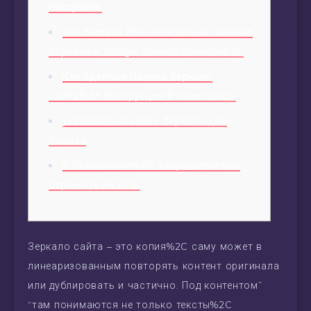
Настроить
как Указать Или попытаться Главное
Зеркало и Google Search Console%3F
Как сделали Полное Зеркало
Сайта%3A Инструкция И советовать
указывать Главное Зеркало дли
Yandex
К Сожалению%2C Запрашиваемая
Страница Не есть
Зеркало сайта – это копия%2C саму может в
линеаризованным повторять контент оригинала
или дублировать и частично. Под контентом”
“там понимаются не только тексты%2C