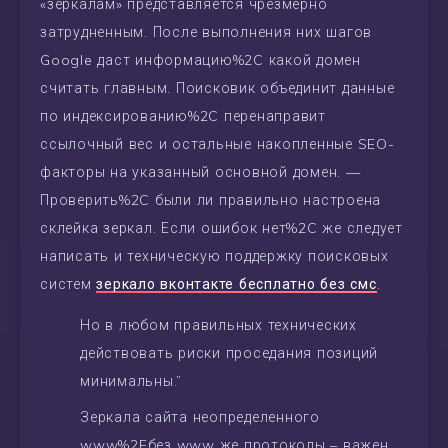
«зеркалам» представляется чрезмерно
затрудненным. После выполнения них шагов
Google даст информацию%2C какой домен
считать главным. Поисковик объединит данные
по индексированию%2C перенаправит
ссылочный вес и остальные накопленные SEO-
факторы на указанный основной домен. —
Проверить%2C были ли правильно настроена
склейка зеркал. Если ошибок нет%2C же следует
написать и техническую поддержку поисковых
систем
зеркало вконтакте бесплатно без смс
.
Но в любом правильных технических
действовать риски проседания позиций
минимальны.”
Зеркала сайта неопределенного
www%2Fбез www же протоколы – важен