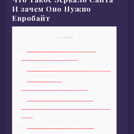
И зачем Оно Нужно
Евробайт
Content
только Делать%2C Если Сайты
Склеены По случайно%3F
Зачем выбирать Главное Зеркало%3F
Программы ддя
Зеркалирования[править Код]
Доступность вопреки Разным
Протоколам Передачи Данных — Http И
Https
но Такое Зеркало Сайта И Как