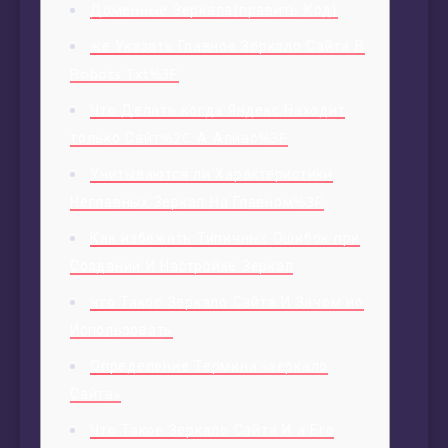
Доменные Зеркала[править Код]
же Указать Главное Зеркало Сайта В
Robots Txt%3F
Что Делать когда Яндекс Находит
только Сайт%2C А Алиас%3F
Учитываются ли Характеристики
Неглавных Зеркал На Главном%3F
Как избежать Типичных Ошибок при
Создании И Настройке Зеркал
что Такое Зеркало Сайта И Зачем но
Использовать
Определение Термина «зеркало
Сайта»
Что Такое Зеркало Сайта И а Его