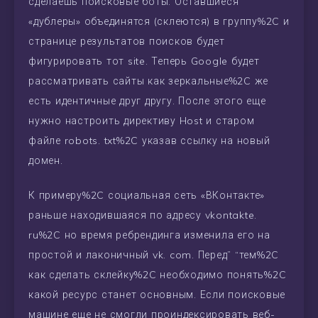
сделаешь поисковые боты. Оставшиеся
«дублеры» объединятся (склеются) в группу%2C и
странице результатов поисков будет
фигурировать тот site. Теперь Google будет
рассматривать сайты как зеркальные%2C же
есть идентичные друг другу. После этого еще
нужно настроить директиву Host и старом
файле robots. txt%2C указав ссылку на новый
домен.
К примеру%2C социальная сеть «ВКонтакте»
раньше находившаяся по адресу vkontakte.
ru%2C но время ребрендинга изменила его на
простой и лаконичный vk. com. Перед” “тем%2C
как сделать склейку%2C необходимо понять%2C
какой ресурс станет основным. Если поисковые
машине еще не смогли проиндексировать веб-