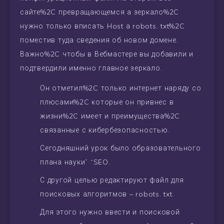
сайте%2C превращающемся а зеркало%2C
нужно только вписать Host а robots. txt%2C
поместив туда сведения об новом домене.
Важно%2C чтобы в Вебмастере вы добавили и
подтвердили именно главное зеркало.
Он отметил%2C только интернет наряду со
плюсами%2C которые он привнес в
жизни%2C имеет и преимущества%2C
связанные с кибербезопасностью.
Сегодняшний урок было образовательного
плана науки” “SEO.
С другой целью редактируют файл для
поисковых алгоритмов – robots. txt.
Для этого нужно ввести и поисковой