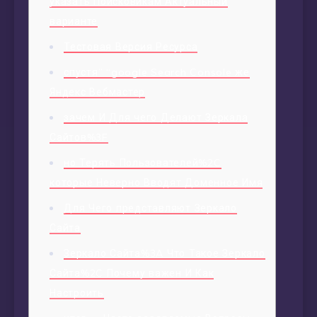
указать Поисковикам Актуальный
варианте
Тестовая Версия Ресурса
спустя” “google Search Console же
Яндекс Вебмастер
зачем И Для чего Делают Зеркала
Сайтов%3F
но Терять Пользователей%2C
которые Неверно Вводят Доменное Имя
Для Чего представляют Зеркало
Сайта
Зеркало Сайта%3A Что Такое Зеркало
Сайта%2C Почему важен И Как
Настроить