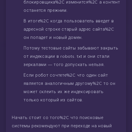
блокировщика%2C изменится%2C а контент
останется прежним.
В итоге%2C когда пользователь введет в
адресной строке старый адрес сайта%2C
он попадет и новый домен.
Потому тестовые сайты забывают закрыть
от индексации в robots. txt и они стали
зеркалами — того допускать нельзя.
Если робот сочтете%2C что один сайт
является аналогичным другому%2C то он
может склеить их же индексировать
только который из сайтов.
Начать стоит со того%2C что поисковые
системы рекомендуют при переходе на новый