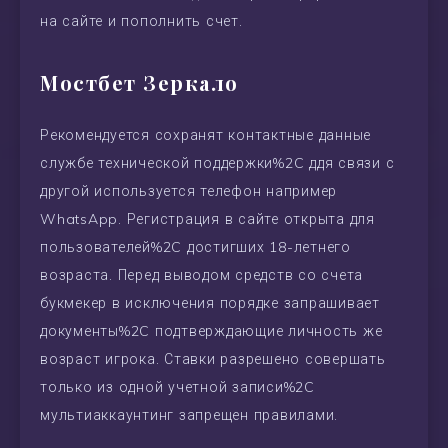
на сайте и пополнить счет.
Мостбет Зеркало
Рекомендуется сохранят контактные данные
службе технической поддержки%2C ддя связи с
другой используется телефон например
WhatsApp. Регистрация в сайте открыта для
пользователей%2C достигших 18-летнего
возраста. Перед выводом средств со счета
букмекер в исключения порядке запрашивает
документы%2C подтверждающие личность же
возраст игрока. Ставки разрешено совершать
только из одной учетной записи%2C
мультиаккаунтинг запрещен правилами.