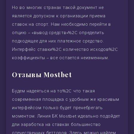
Но во многих странах такой документ не
является допуском к организации приема
ставок на спорт. Нам необходимо перейти в
опцию – «вывод средств»%2C определить
подходящее для них платежное средство.
Интерфейс ставки%2C количество исходов%2C
коэффициенты – все остается неизменным.
Отзывы Mostbet
Будем надеяться на то%2C что такая
современная площадка с удобным же красивым
интерфейсом только будет пренебрегать
моментом. Линия БК Mostbet идеально подойдет
дли заработка на ставках большинство
отечественных бетторов. Здесь можно найдем