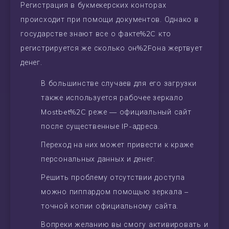
Регистрация в букмекерских конторах
происходит при помощи документов. Однако в
государстве знают все о факте%2C кто
регистрируется же сколько он%2Fона жертвует
денег.
В большинстве случаев для его загрузки
также используется рабочее зеркало
Mostbet%2C реже — официальный сайт
после существенные IP-адреса.
Переход на них может привести к краже
персональных данных и денег.
Решить проблему отсутствии доступа
можно пиппардом помощью зеркала –
точной копии официальному сайта.
Вопреки желанию вы смогу активировать и