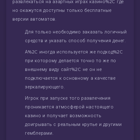
развлекаться на азартных играх казино%2C где
но окажутся доступны только бесплатные
версии автоматов.
Для только необходимо заказать логичный
средств и указать способ получения денег.
А%2C иногда используется же подход%2C
при которому делается точно то же по
внешнему виду сайт%2C не он не
подключается к основному а качестве
зеркалирующего.
Игрок при запуске того развлечения
проникается атмосферой настоящего
казино и получает возможность
доигрывать с реальным крупье и другими
гемблерами.