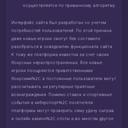
осуществляется по привычному алгоритму.
Интерфейс сайта был разработан со учетом
потребностей пользователей. По этой причина
даже новые игроки смогут без составило
разобраться в осведомлен функционала сайта.
К тому же платформа известна за счет своих
бонусных нераспространенных. Все новые
игроки поощряются приветственными
бонусами%2C а постоянные пользователи могут
рассчитывать на регулярные приятные
вознаграждения. Помимо ставок и спортивные
события а киберспорт%2C посетители
платформы могут проверить саму удачу сыграв
и онлайн казино%2C слоты и во многом другое.