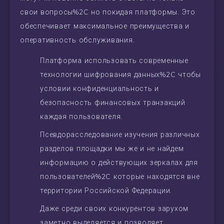
свои вопросы%2C но покидая платформы. Это
обеспечивает максимальное преимущества и
оперативность обслуживания.
Платформа использовать современные
технологии шифрования данных%2C чтобы
условии конфиденциальность и
безопасность финансовых транзакций
каждая пользователя.
Псевдорасследование изучения различных
разделов площадки мы же и не найдем
информацию о действующих зеркалах для
пользователей%2C которые находятся вне
территории Российской Федерации.
Даже среди своих конкурентов зарухом
заметно выделяется и позволяет