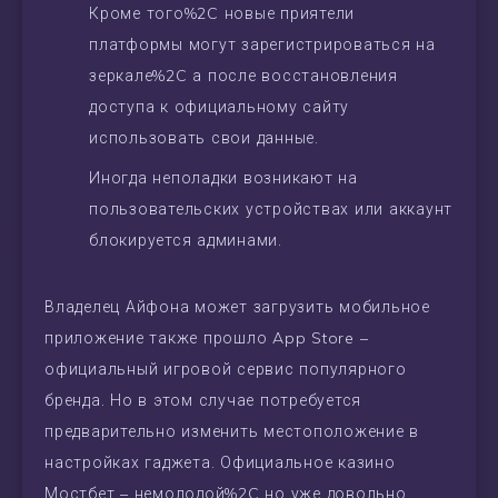
Кроме того%2C новые приятели
платформы могут зарегистрироваться на
зеркале%2C а после восстановления
доступа к официальному сайту
использовать свои данные.
Иногда неполадки возникают на
пользовательских устройствах или аккаунт
блокируется админами.
Владелец Айфона может загрузить мобильное
приложение также прошло App Store –
официальный игровой сервис популярного
бренда. Но в этом случае потребуется
предварительно изменить местоположение в
настройках гаджета. Официальное казино
Мостбет – немолодой%2C но уже довольно