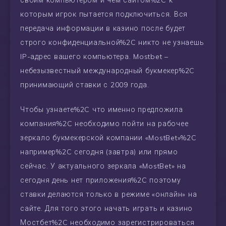
которым игрок пытается подключиться. Вся
передача информации в казино после будет
строго конфиденциальной%2C никто не узнаешь
IP-адрес вашего компьютера. Mostbet –
небезызвестный международный букмекер%2C
принимающий ставки с 2009 года.
Чтобы узнаете%2C что именно предложила
компания%2C необходимо пойти на рабочее
зеркало букмекерской компании «MostBet»%2C
например%2C сегодня (завтра) или прямо
сейчас. У актуального зеркала «MostBet» на
сегодня день нет приложения%2C поэтому
ставки делаются только в режиме «онлайн» на
сайте. Для того этого начать играть и казино
Мостбет%2C необходимо зарегистрироваться