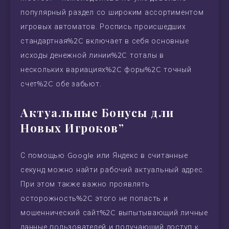
популярный раздел со широким ассортиментом
игровых автоматов. Роспись происшедших
стандартная%2C включает в себя основные
исходы денежной линии%2C тоталы в
нескольких вариациях%2C форы%2C точный
счет%2C обе забьют.
Актуальные Бонусы дли
Новых Игроков”
С помощью Google или Яндекс в считанные
секунд можно найти рабочий актуальный адрес.
При этом также важно проявлять
осторожность%2C этого не попасть и
мошеннический сайт%2C выпытывающий личные
данные пользователей и получающий доступ к