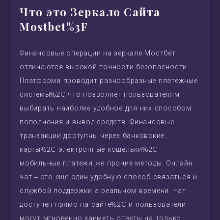
Что это Зеркало Сайта
Mostbet%3F
Финансовые операции на зеркале Мостбет
отличаются высокой точности безопасности.
Платформа проводит разнообразные платежные
системы%2C что позволяет пользователям
выбирать наиболее удобное для них способом
пополнения и вывод средств. Финансовые
транзакции доступны через банковские
карты%2C электронные кошельки%2C
мобильные платежи же прочие методы. Онлайн
чат – это еще один удобную способ связаться и
службой поддержки а реальном времени. Чат
доступен прямо на сайте%2C и пользователи
могут мгновенно заиметь ответы на только